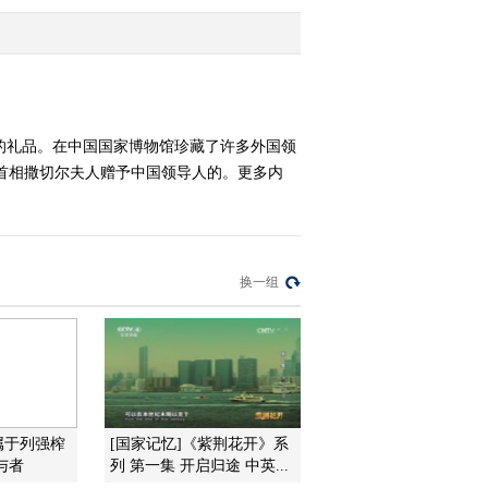
水册页》
2013-04-27 19:11:28
《国宝档案》 20130426
名家名画——张大千临敦
煌壁画
的礼品。在中国国家博物馆珍藏了许多外国领
国首相撒切尔夫人赠予中国领导人的。更多内
2013-04-27 00:26:59
《国宝档案》 20130425
名家名画——刘海粟《黄
山百丈泉》
换一组
2013-04-25 19:38:05
《国宝档案》 20130424
名家名画——李可染《秋
牧图》
2013-04-24 23:44:00
属于列强榨
[国家记忆]《紫荆花开》系
《国宝档案》 20130423
与者
列 第一集 开启归途 中英...
名家名画——齐白石山溪