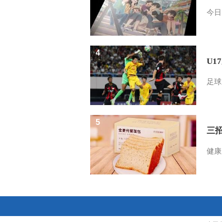
今日
4
U1
足球
5
三
健康