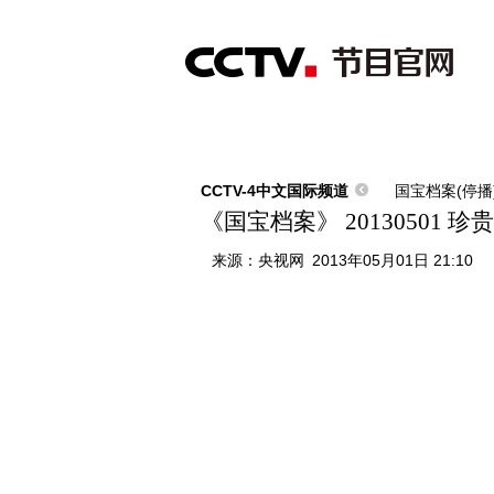
首页
直播
节目单
综合
新闻
财经
综艺
中文国际
体
CCTV-4中文国际频道
国宝档案(停播
《国宝档案》 20130501
来源：
央视网
2013年05月01日 21:10