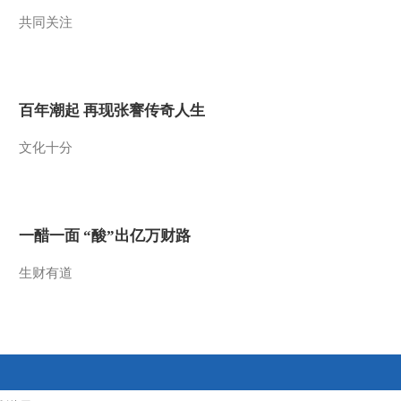
共同关注
2013-04-12 20:07:07
[国宝档案]造像艺术—唐
释迦牟尼坐像(20130411)
百年潮起 再现张謇传奇人生
2013-04-11 20:07:08
文化十分
[国宝档案]文人山水——
元王蒙《青卞隐居图》
(20130410)
2013-04-10 20:07:13
一醋一面 “酸”出亿万财路
[国宝档案]明 永乐红釉白
云龙纹高足杯(20130409)
生财有道
2013-04-09 20:03:03
[国宝档案]高昌铜眼罩
(20130408)