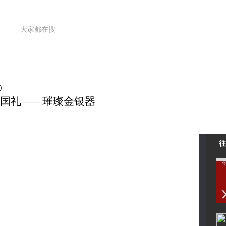
频道大全
栏目大全
片库
4K专区
听
育
电影
国防军事
电视剧
纪录
科教
戏曲
社会与法
少
)
 珍贵国礼——璀璨金银器
往