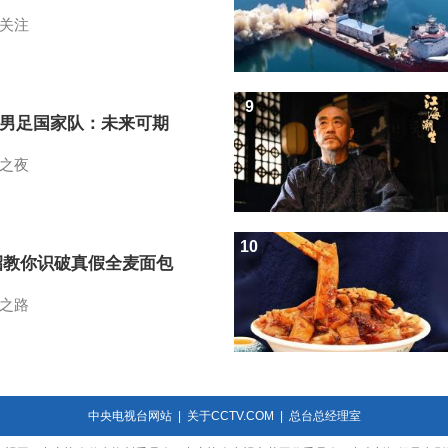
关注
9
7男足国家队：未来可期
之夜
10
招教你识破真假全麦面包
之路
中央电视台网站
|
关于CCTV.COM
|
总台总经理室