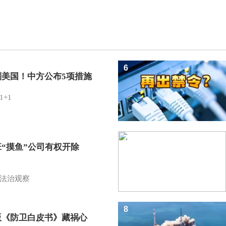
6
制美国！中方公布5项措施
1+1
7
班“摸鱼”公司有权开除
？
法治观察
8
版《防卫白皮书》藏祸心