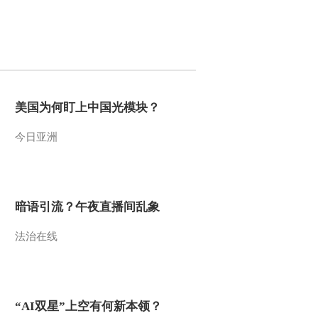
2013-04-17 20:27:04
[国宝档案]王者之剑-中华
第一剑(20130416)
2013-04-16 21:05:02
美国为何盯上中国光模块？
[国宝档案]王者之剑-越王
今日亚洲
剑(20130415)
2013-04-15 19:32:11
暗语引流？午夜直播间乱象
[国宝档案]造像艺术—清
四臂观音坐像(20130413)
法治在线
2013-04-13 19:48:21
[国宝档案]造像艺术—清
《造像量度画本》
“AI双星”上空有何新本领？
(20130412)