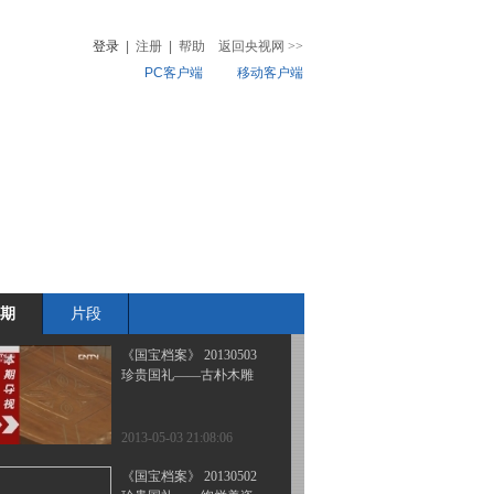
走基层—广西恭城武庙大
戏台
登录
|
注册
|
帮助
返回央视网
>>
PC客户端
移动客户端
2013-05-07 20:53:05
《国宝档案》 20130506
音
热榜
走基层——广西恭城文庙
微视频
状元桥
儿
音乐
体育赛事
农业农村
2013-05-06 19:41:14
《国宝档案》 20130504
珍贵国礼——五彩宝石
期
片段
2013-05-04 22:50:21
《国宝档案》 20130503
珍贵国礼——古朴木雕
2013-05-03 21:08:06
《国宝档案》 20130502