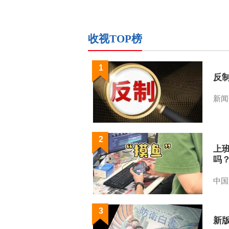
收视TOP榜
1
反
新闻
2
上
吗
中国
3
新