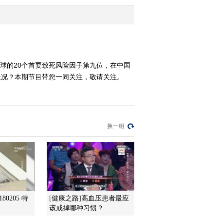
2013-04-26 01:14:47
《走近科学》 20130424
魅力LED
全球的20个首要致死风险因子第九位，在中国
么状况？本期节目带您一同关注，敬请关注。
2013-04-25 01:21:31
《走近科学》 20130422
关注雅安地震（下）
换一组
2013-04-23 01:10:00
《走近科学》 20130419
追随生命
2013-04-20 01:49:54
80205 特
[健康之路]高血压患者最应
《走近科学》 20130418
该戒掉哪种习惯？
一线生机