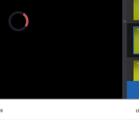
正
在
加
载
视
频
播
放
器。
播
画
静
放
质
音
速
(m)
度
看