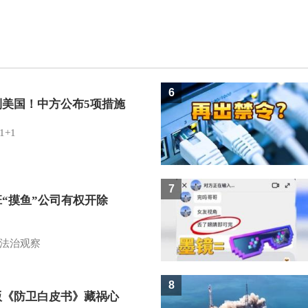
6
制美国！中方公布5项措施
1+1
7
班“摸鱼”公司有权开除
？
法治观察
8
版《防卫白皮书》藏祸心