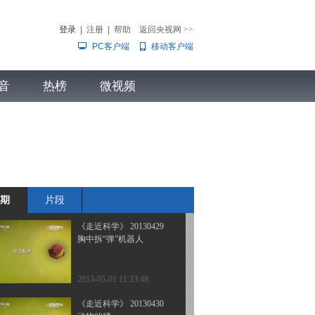
难逃“天眼”（下）
登录
|
注册
|
帮助
返回央视网
>>
PC客户端
移动客户端
2013-05-03 23:25:26
《走近科学》 20130502
音
热榜
难逃“天眼” （上）
微视频
儿
音乐
体育赛事
农业农村
2013-05-03 00:44:12
《走近科学》 20130501
探秘中国“百慕大”
期
片段
2013-05-01 22:30:55
《走近科学》 20130429
胸中拆“弹”机器人
2013-05-01 11:33:48
《走近科学》 20130430