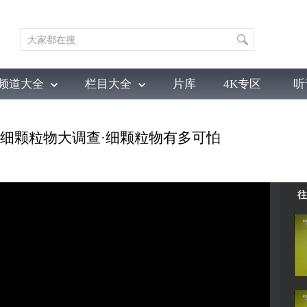
频道大全
栏目大全
片库
4K专区
听
育
电影
国防军事
电视剧
纪录
科教
戏曲
社会与法
少
 室内细颗粒物大调查·细颗粒物有多可怕
往