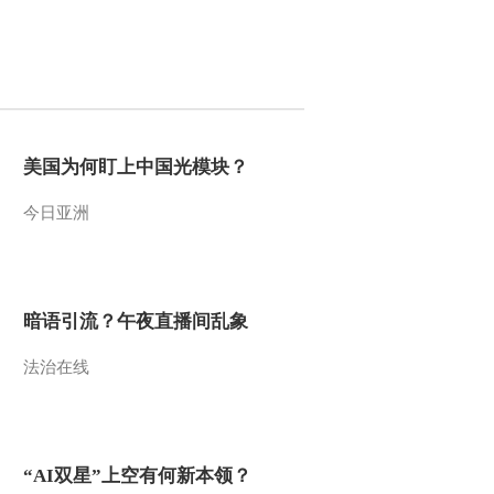
2013-04-15 23:36:09
《走近科学》 20130414
死猪，何去何从
2013-04-14 21:48:53
美国为何盯上中国光模块？
《走近科学》 20130413
今日亚洲
新型禽流感调查
2013-04-13 22:08:18
暗语引流？午夜直播间乱象
《走近科学》 20130412
非一般宠物
法治在线
2013-04-12 21:33:04
《走近科学》 20130411
废渣变身记
“AI双星”上空有何新本领？