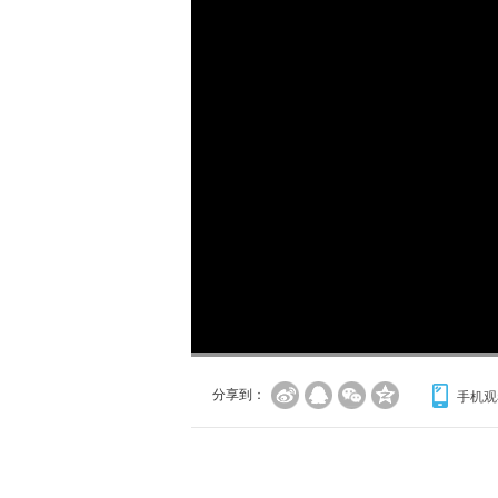
加
载
/
完
成
:
0%
分享到：
手机观