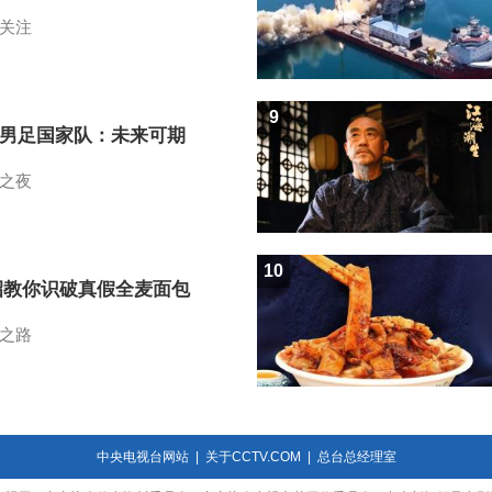
关注
9
7男足国家队：未来可期
之夜
10
招教你识破真假全麦面包
之路
中央电视台网站
|
关于CCTV.COM
|
总台总经理室