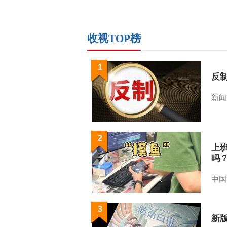
收视TOP榜
1
反
新闻
2
上
吗
中国
3
新