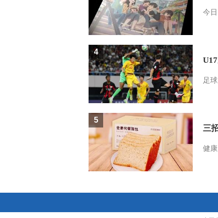
今日
4
U1
足球
5
三
健康