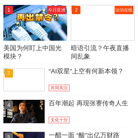
1
2
今日亚洲
法治在线
美国为何盯上中国光
暗语引流？午夜直播
模块？
间乱象
“AI双星”上空有何新本领？
3
共同关注
百年潮起 再现张謇传奇人生
4
文化十分
一醋一面 “酸”出亿万财路
5