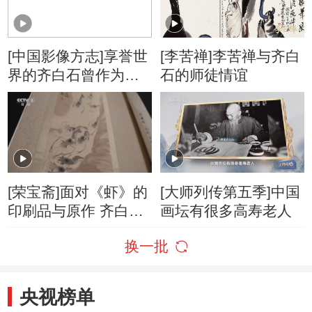
[中国影像方志]享誉世
[李苦禅]李苦禅与齐白
界的齐白石曾作为雕
石的师徒情谊
刻师，参与乡间宗祠
的修建
[荣宝斋]面对《虾》的
[大师列传第五季]中国
印刷品与原作 齐白石
画坛有很多高寿老人
本人都无法准确分辨
换一批
央视榜单