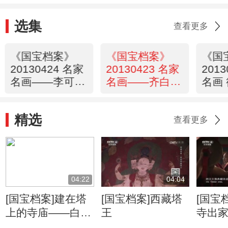
选集
查看更多
《国宝档案》
《国宝档案》
《国
20130424 名家
20130423 名家
201
名画——李可染
名画——齐白石
名画
《秋牧图》
山溪群虾
《立
精选
查看更多
04:22
04:04
[国宝档案]建在塔
[国宝档案]西藏塔
[国宝
上的寺庙——白居
王
寺出
寺