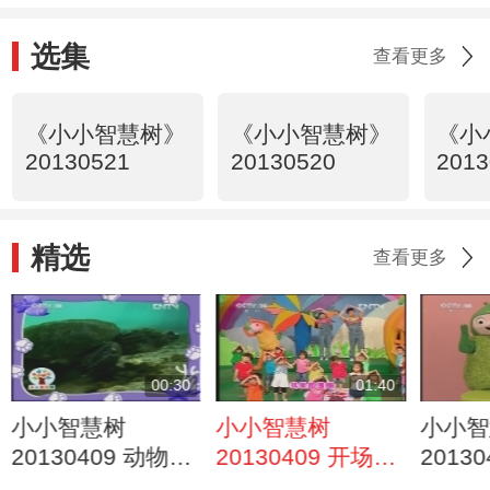
选集
查看更多
《小小智慧树》
《小小智慧树》
《小
20130521
20130520
2013
精选
查看更多
00:30
01:40
小小智慧树
小小智慧树
小小智
20130409 动物欣
20130409 开场歌
2013
赏 乌龟
舞 我爱圆圈圈
了