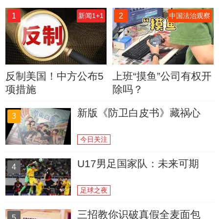
1
2
新闻1+1
中国法治观察
反制美国！中方公布5
上班“摸鱼”公司有权开
项措施
除吗？
新版《防卫白皮书》藏祸心
3
今日关注
U17男足国家队：未来可期
4
足球之夜
三招教你识破真假全麦面包
5