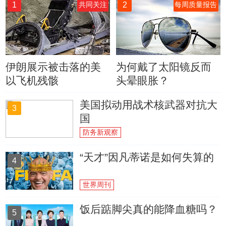
1
2
共同关注
每周质量报告
伊朗展示被击落的美
为何戴了太阳镜反而
以飞机残骸
头晕眼胀？
美国拟动用战术核武器对抗大
3
国
防务新观察
“天才”因凡蒂诺是如何失算的
4
世界周刊
饭后踮脚尖真的能降血糖吗？
5