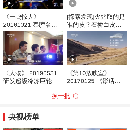
《一鸣惊人》
[探索发现]火烤取的是
20161021 秦腔名家
谁的皮？石桥白皮纸
名票组团战
可储存千年之久
《人物》 20190531
《第10放映室》
研发超级冷冻巨轮的
20170125 《影话
首席设计师
·2016》（五）
换一批
央视榜单