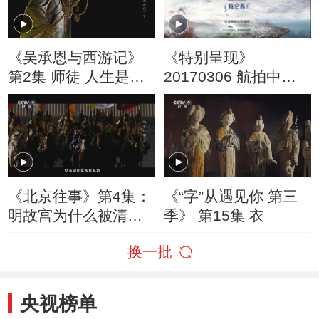
《吴承恩与西游记》
《特别呈现》
第2集 师徒 人生是一
20170306 航拍中国
场历练
第一季 第四集 陕西
《北京往事》第4集：
《“字”从遇见你 第三
明故宫为什么被清朝
季》 第15集 衣
保留下来？
换一批
央视榜单