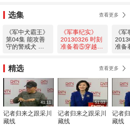
选集
查看更多
《军中犬霸王》
《军事纪实》
《军
第04集 能攻善
20130326 时刻
201
守的警戒犬 高
准备着⑤穿越特
准备
清版
殊障碍场
克王
精选
查看更多
41:11
51:03
记者归来之跟采川
记者归来之跟采川
记者
藏线
藏线
藏线