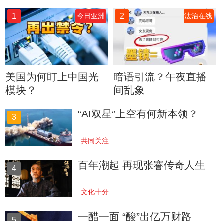
1
2
今日亚洲
法治在线
美国为何盯上中国光
暗语引流？午夜直播
模块？
间乱象
“AI双星”上空有何新本领？
3
共同关注
百年潮起 再现张謇传奇人生
4
文化十分
一醋一面 “酸”出亿万财路
5