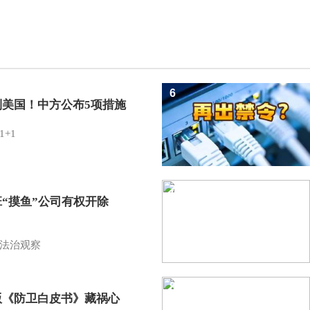
6
制美国！中方公布5项措施
1+1
7
班“摸鱼”公司有权开除
？
法治观察
8
版《防卫白皮书》藏祸心