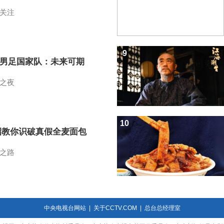
关注
9
7男足国家队：未来可期
之夜
10
招教你识破真假全麦面包
之路
中央电视台网站
|
关于CCTV.COM
|
总台总经理室