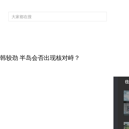
频道大全
栏目大全
片库
4K专区
听
育
电影
国防军事
电视剧
纪录
科教
戏曲
社会与法
少
4 朝韩较劲 半岛会否出现核对峙？
往