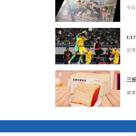
今日
4
U1
足球
5
三
健康