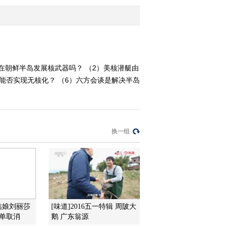
门 日本驻兵与那国岛
2013-03-17 00:32:01
[防务新观察]“偷窥”我国
东大门 日本驻兵与那国
岛 20130316
在朝鲜半岛发展核武器吗？ （2）美核潜艇由
能否实现无核化？ （6）六方会谈是解决半岛
2013-03-16 22:51:59
《防务新观察》
20130310 坐五角 闯三关
新掌门哈格尔如何出牌？
换一组
2013-03-10 21:26:06
《防务新观察》
20130309 恶意的炒作 徒
劳的表演
2013-03-10 17:34:01
姑娘刘丽莎
[味道]2016五一特辑 周陂大
《防务新观察》
账单取消
鹅 广东翁源
20130309 恶意的炒作 徒