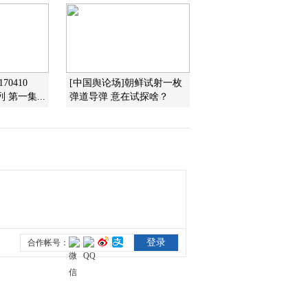
劳的表演
2013-03-10 01:01:59
《防务新观察》
20130303 首尾难顾，日
本岛争何以破局
70410
[中国舆论场]朝鲜试射一枚
第一集...
弹道导弹 意在试探啥？
2013-03-03 21:15:16
《防务新观察》
20130302 如果日本有了
远程导弹……
2013-03-03 02:42:00
《防务新观察》
20130224 终极武器能否
阻止“天外来客”？
2013-02-24 20:52:06
《防务新观察》
20130223 2013年春节特
别节目 防务视点再聚