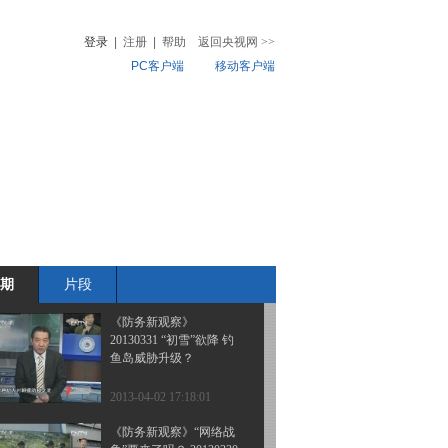
20130407 朝鲜半岛 动真
格的？
登录
|
注册
|
帮助
返回央视网
>>
PC客户端
移动客户端
2013-04-07 21:34:00
《防务新观察》
音
热榜
20130331 “初雪”欲降 钓
微视频
鱼岛威胁升级？
儿
音乐
体育赛事
农业农村
2013-04-07 20:03:59
《防务新观察》
20130406 F-35命运多舛
五代机梦归何处
期
片段
2013-04-07 01:33:13
《防务新观察》
20130331 “初雪”欲降 钓
鱼岛威胁升级？
2013-04-02 17:18:01
《防务新观察》“网络战