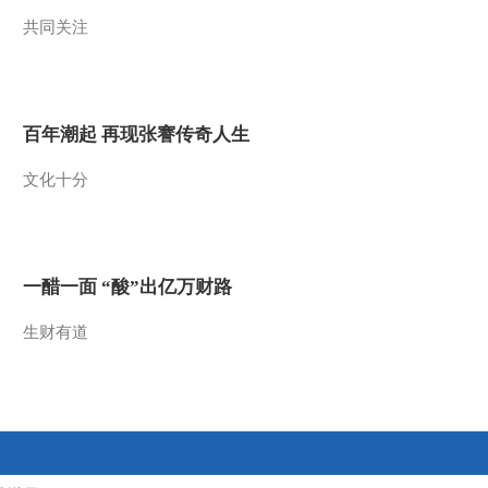
共同关注
2013-02-11 02:27:04
《防务新观察》
20130203 日菲“拉手”各有
图谋
百年潮起 再现张謇传奇人生
2013-02-03 21:51:05
文化十分
《防务新观察》
20130202 美日再“夺岛”
“铁拳”玄机多
2013-02-03 04:42:04
一醋一面 “酸”出亿万财路
《防务新观察》
20130127 防务精英
生财有道
2013-01-27 23:03:08
《防务新观察》
20130127 预告