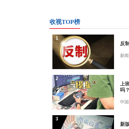
收视TOP榜
1
反
新闻
2
上
吗
中国
3
新