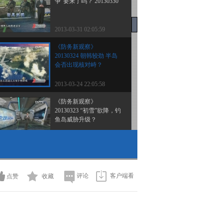
争”要来了吗？ 20130330
2013-03-31 02:05:59
《防务新观察》
20130324 朝韩较劲 半岛
会否出现核对峙？
2013-03-24 22:05:58
《防务新观察》
20130323 “初雪”欲降，钓
鱼岛威胁升级？
2013-03-23 22:14:01
《防务新观察》
20130317 “君子坦荡荡”中
国军费何须质疑
评论
客户端看
点赞
收藏
2013-03-17 21:15:15
《防务新观察》
20130316 “偷窥”我国东大