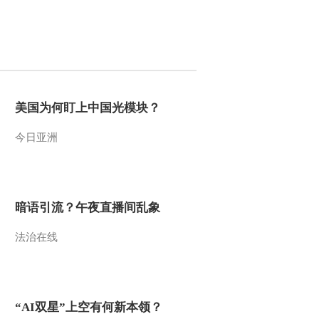
焦：不平静的南海
2013-02-23 21:12:17
《防务新观察》
20130217 2013春节特别
节目 防务视点再聚焦：
朝韩之争
2013-02-18 16:09:07
美国为何盯上中国光模块？
《防务新观察》
今日亚洲
20130217 2013春节特别
节目 防务视点再聚焦：
朝韩之争
2013-02-18 00:06:14
暗语引流？午夜直播间乱象
《防务新观察》
20130216 2013春节特别
节目 防务视点再聚焦：
法治在线
美伊之斗
2013-02-16 20:54:01
《防务新观察》
20130210 防务视点再聚
“AI双星”上空有何新本领？
焦：钓鱼岛纷争