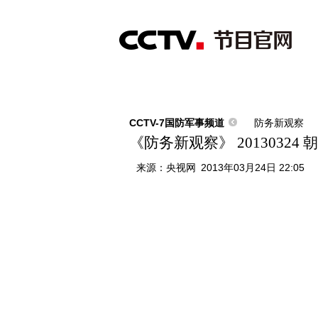
首页
直播
节目单
综合
新闻
财经
综艺
中文国际
体
CCTV-7国防军事频道
防务新观察
《防务新观察》 2013032
来源：
央视网
2013年03月24日 22:05