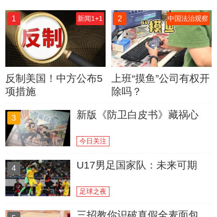
1
2
新闻1+1
中国法治观察
反制美国！中方公布5
上班“摸鱼”公司有权开
项措施
除吗？
新版《防卫白皮书》藏祸心
3
今日关注
U17男足国家队：未来可期
4
足球之夜
三招教你识破真假全麦面包