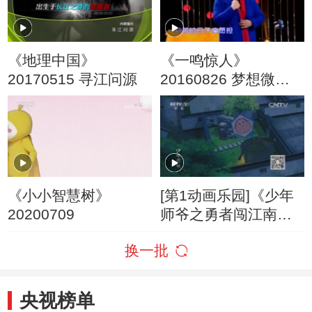
《地理中国》
《一鸣惊人》
20170515 寻江问源
20160826 梦想微剧
场 挑战经典（一）
《小小智慧树》
[第1动画乐园]《少年
20200709
师爷之勇者闯江南》
第26集 皇上驾到
换一批
央视榜单