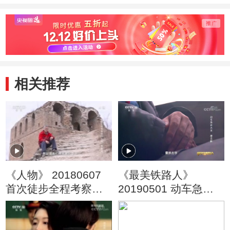
相关推荐
《人物》 20180607
《最美铁路人》
首次徒步全程考察明
20190501 动车急诊
代长城 董耀会（上）
大夫 唐云鹏