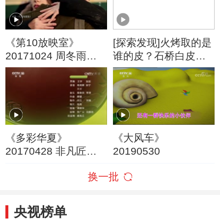
《第10放映室》
[探索发现]火烤取的是
20171024 周冬雨：
谁的皮？石桥白皮纸
成长
可储存千年之久
《多彩华夏》
《大风车》
20170428 非凡匠心
20190530
紫砂创意
换一批
央视榜单