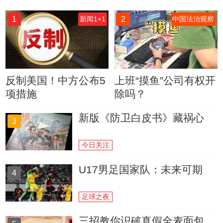
1
2
新闻1+1
中国法治观察
反制美国！中方公布5
上班“摸鱼”公司有权开
项措施
除吗？
新版《防卫白皮书》藏祸心
3
今日关注
U17男足国家队：未来可期
4
足球之夜
三招教你识破真假全麦面包