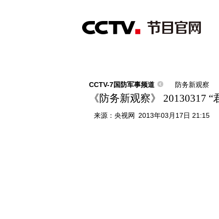
首页
直播
节目单
综合
新闻
财经
综艺
中文国际
体
CCTV-7国防军事频道
防务新观察
《防务新观察》 2013031
来源：
央视网
2013年03月17日 21:15