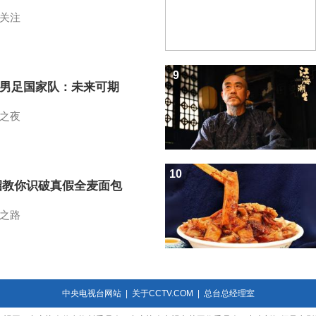
关注
9
7男足国家队：未来可期
之夜
10
招教你识破真假全麦面包
之路
中央电视台网站
|
关于CCTV.COM
|
总台总经理室