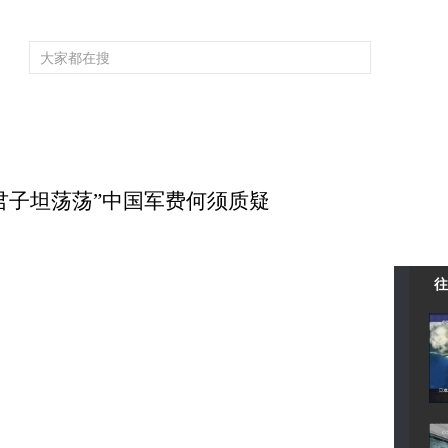
频道大全
栏目大全
片库
4K专区
听
育
电影
国防军事
电视剧
纪录
科教
戏曲
社会与法
少
7 “君子坦荡荡”中国军费何须质疑
往