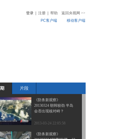
20130406 F-35命运多舛
五代机梦归何处
登录
|
注册
|
帮助
返回央视网
>>
PC客户端
移动客户端
2013-04-07 01:33:13
《防务新观察》
音
热榜
20130331 “初雪”欲降 钓
微视频
鱼岛威胁升级？
儿
音乐
体育赛事
农业农村
2013-04-02 17:18:01
《防务新观察》“网络战
争”要来了吗？ 20130330
期
片段
2013-03-31 02:05:59
《防务新观察》
20130324 朝韩较劲 半岛
会否出现核对峙？
2013-03-24 22:05:58
《防务新观察》