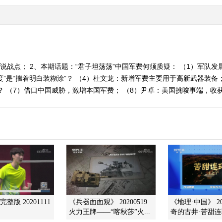
说战点； 2、本期话题：“君子坦荡荡”中国军费何须质疑： （1）军队发
度”是“揣着明白装糊涂”？ （4）杜文龙：新增军费主要用于高新武器装备；
？ （7）借口中国威胁，激增本国军费； （8）尹卓：美国挑唆事端，收
整版 20201111
《兵器面面观》 20200519
《地理·中国》 202
火力王牌——“喀秋莎”火...
奇的古井·苦甜连