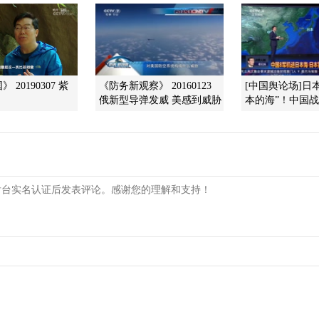
 20190307 紫
《防务新观察》 20160123
[中国舆论场]日
俄新型导弹发威 美感到威胁
本的海”！中国