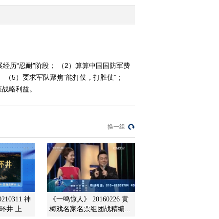
新掌门哈格尔如何出牌？
2013-03-10 21:26:06
《防务新观察》
20130309 恶意的炒作 徒
劳的表演
展经历“忍耐”阶段； （2）算算中国国防军费
 （5）要求军队聚焦“能打仗，打胜仗”；
2013-03-10 17:34:01
获战略利益。
《防务新观察》
20130309 恶意的炒作 徒
劳的表演
换一组
2013-03-10 01:01:59
《防务新观察》
20130303 首尾难顾，日
本岛争何以破局
2013-03-03 21:15:16
10311 神
《一鸣惊人》 20160226 黄
《防务新观察》
环井 上
梅戏名家名票组团战精编...
20130302 如果日本有了