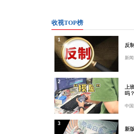
收视TOP榜
1
反
新闻
2
上
吗
中国
3
新