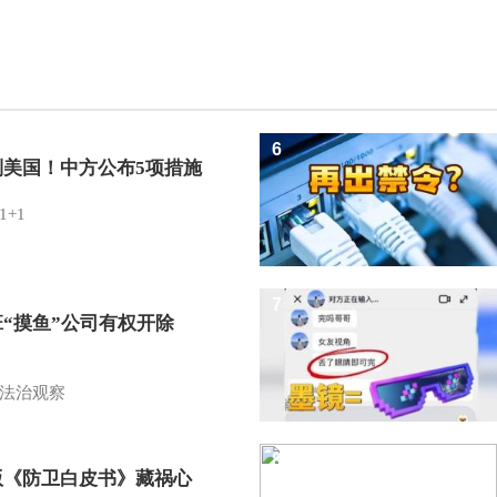
6
制美国！中方公布5项措施
1+1
7
班“摸鱼”公司有权开除
？
法治观察
8
版《防卫白皮书》藏祸心