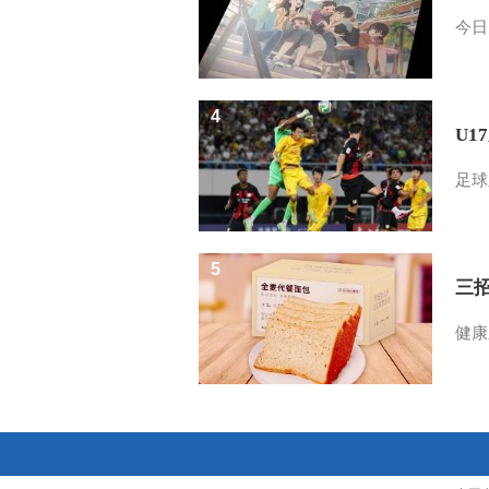
今日
4
U1
足球
5
三
健康