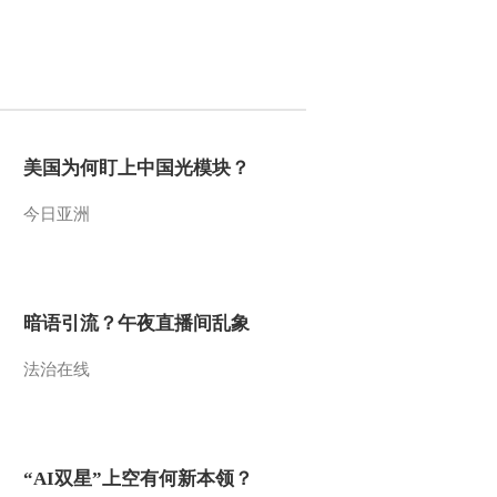
朝韩之争
2013-02-18 00:06:14
《防务新观察》
20130216 2013春节特别
节目 防务视点再聚焦：
美伊之斗
2013-02-16 20:54:01
美国为何盯上中国光模块？
《防务新观察》
今日亚洲
20130210 防务视点再聚
焦：钓鱼岛纷争
2013-02-11 02:27:04
暗语引流？午夜直播间乱象
《防务新观察》
20130203 日菲“拉手”各有
图谋
法治在线
2013-02-03 21:51:05
《防务新观察》
20130202 美日再“夺岛”
“AI双星”上空有何新本领？
“铁拳”玄机多