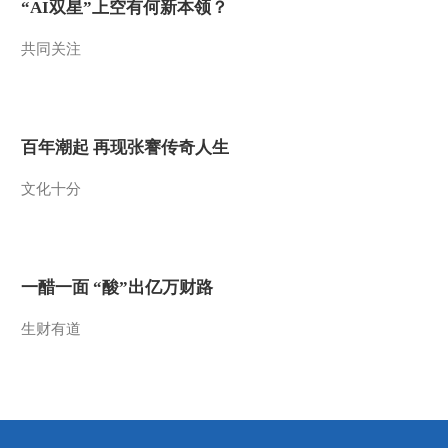
“AI双星”上空有何新本领？
2013-01-27 23:03:08
共同关注
《防务新观察》
20130127 预告
2013-01-27 22:54:14
百年潮起 再现张謇传奇人生
《防务新观察》
文化十分
20130126 登岛作战再添
利器，美军双体舰服役
2013-01-26 22:12:06
《防务新观察》
一醋一面 “酸”出亿万财路
20130120 防务精英
生财有道
2013-01-20 22:44:59
《防务新观察》
20130119 蓄意恶化争端
日本当局越走越险