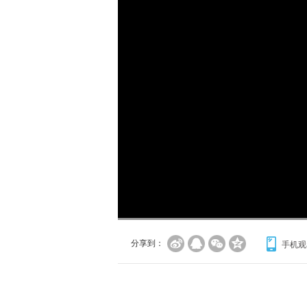
加
载
/
完
成
:
0%
分享到：
手机观