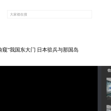
频道大全
栏目大全
片库
4K专区
听
育
电影
国防军事
电视剧
纪录
科教
戏曲
社会与法
少
6 “偷窥”我国东大门 日本驻兵与那国岛
往