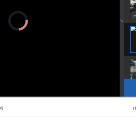
正
在
加
载
视
频
播
放
器。
播
画
静
放
质
音
速
(m)
度
看