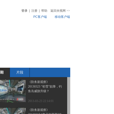
20130331 “初雪”欲降 钓
鱼岛威胁升级？
登录
|
注册
|
帮助
返回央视网
>>
PC客户端
移动客户端
2013-04-02 17:18:01
《防务新观察》“网络战
音
热榜
争”要来了吗？ 20130330
微视频
儿
音乐
体育赛事
农业农村
2013-03-31 02:05:59
《防务新观察》
20130324 朝韩较劲 半岛
会否出现核对峙？
期
片段
2013-03-24 22:05:58
《防务新观察》
20130323 “初雪”欲降，钓
鱼岛威胁升级？
2013-03-23 22:14:01
《防务新观察》