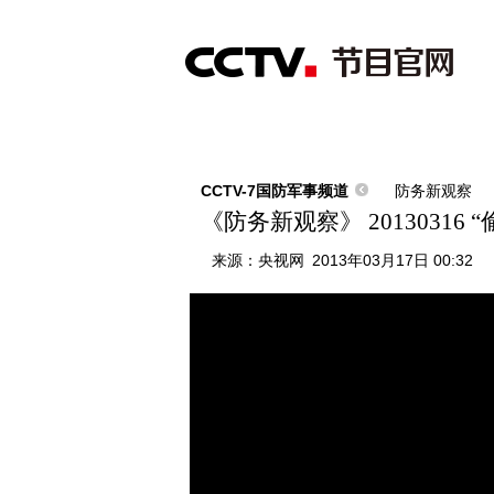
首页
直播
节目单
综合
新闻
财经
综艺
中文国际
体
CCTV-7国防军事频道
防务新观察
《防务新观察》 2013031
来源：
央视网
2013年03月17日 00:32