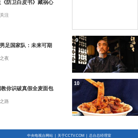
版《防卫白皮书》藏祸心
关注
9
7男足国家队：未来可期
之夜
10
招教你识破真假全麦面包
之路
中央电视台网站
|
关于CCTV.COM
|
总台总经理室