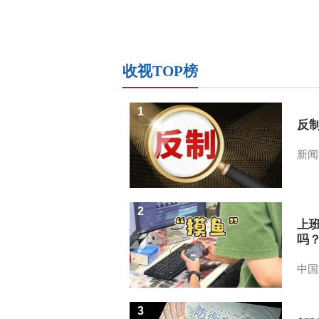
收视TOP榜
1
反
新闻
2
上
吗
中国
3