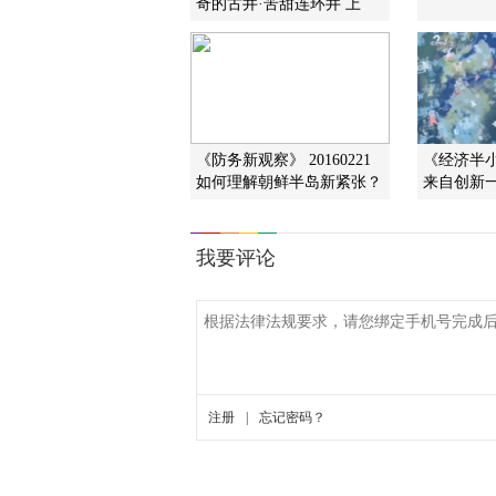
奇的古井·苦甜连环井 上
《防务新观察》 20160221
《经济半小时
如何理解朝鲜半岛新紧张？
来自创新一