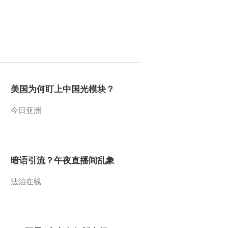
美伊之斗
2013-02-16 20:54:01
《防务新观察》
20130210 防务视点再聚
焦：钓鱼岛纷争
2013-02-11 02:27:04
美国为何盯上中国光模块？
《防务新观察》
20130203 日菲“拉手”各有
今日亚洲
图谋
2013-02-03 21:51:05
《防务新观察》
20130202 美日再“夺岛”
暗语引流？午夜直播间乱象
“铁拳”玄机多
法治在线
2013-02-03 04:42:04
《防务新观察》
20130127 防务精英