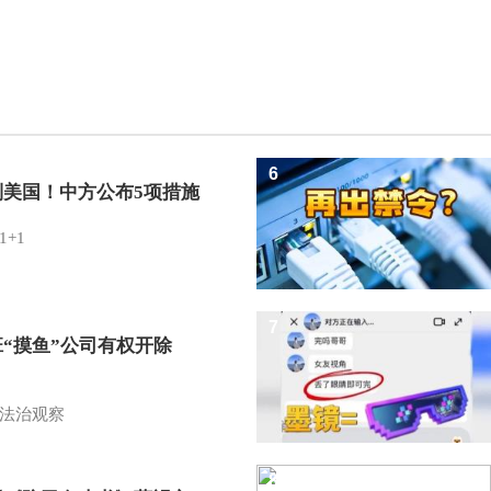
6
制美国！中方公布5项措施
1+1
7
班“摸鱼”公司有权开除
？
法治观察
8