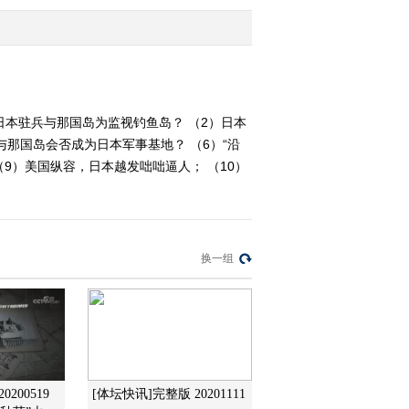
劳的表演
2013-03-10 17:34:01
《防务新观察》
20130309 恶意的炒作 徒
劳的表演
）日本驻兵与那国岛为监视钓鱼岛？ （2）日本
与那国岛会否成为日本军事基地？ （6）“沿
2013-03-10 01:01:59
（9）美国纵容，日本越发咄咄逼人； （10）
《防务新观察》
20130303 首尾难顾，日
本岛争何以破局
2013-03-03 21:15:16
换一组
《防务新观察》
20130302 如果日本有了
远程导弹……
2013-03-03 02:42:00
《防务新观察》
200519
[体坛快讯]完整版 20201111
20130224 终极武器能否