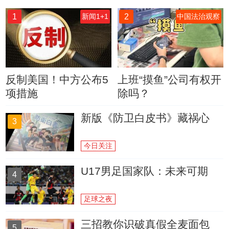
1
2
新闻1+1
中国法治观察
反制美国！中方公布5
上班“摸鱼”公司有权开
项措施
除吗？
新版《防卫白皮书》藏祸心
3
今日关注
U17男足国家队：未来可期
4
足球之夜
三招教你识破真假全麦面包
5