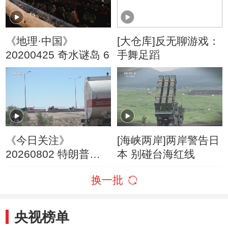
《地理·中国》
[大仓库]反无聊游戏：
20200425 奇水谜岛 6
手舞足蹈
《今日关注》
[海峡两岸]两岸警告日
20260802 特朗普叫
本 别碰台海红线
停“最大规模”打击 伊
换一批
朗称摧毁美军F-35战
机
央视榜单