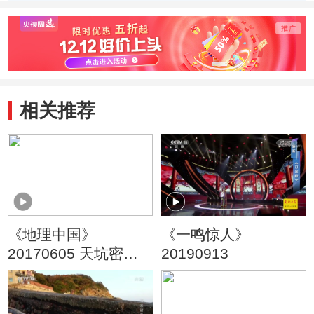
（20120422）
察“9+
相关推荐
《地理中国》
《一鸣惊人》
20170605 天坑密档·
20190913
阿佤山中的神坑