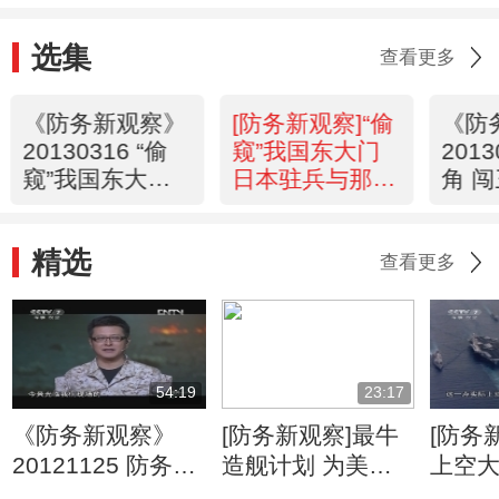
选集
查看更多
《防务新观察》
[防务新观察]“偷
《防
20130316 “偷
窥”我国东大门
201
窥”我国东大门
日本驻兵与那国
角 
日本驻兵与那国
岛 20130316
门哈
岛
牌？
精选
查看更多
54:19
23:17
《防务新观察》
[防务新观察]最牛
[防务
20121125 防务精
造舰计划 为美战
上空大
英
略东移铺路
近