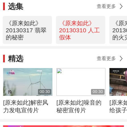
选集
查看更多
《原来如此》
《原来如此》
《原
20130317 翡翠
20130310 人工
201
的秘密
假体
的火
精选
查看更多
00:30
00:30
[原来如此]解密风
[原来如此]噪音的
[原来
力发电宣传片
秘密宣传片
给孩
气球