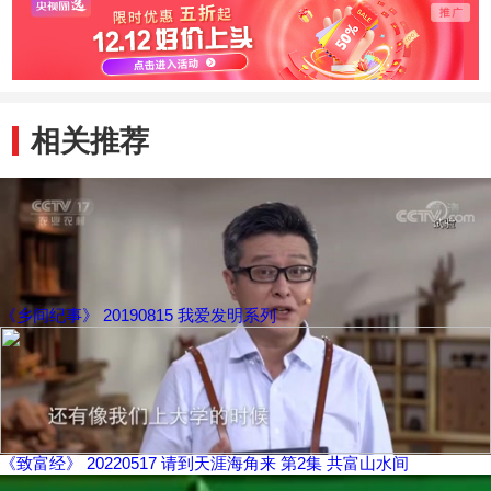
相关推荐
《乡间纪事》 20190815 我爱发明系列
《致富经》 20220517 请到天涯海角来 第2集 共富山水间