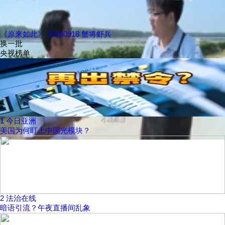
《原来如此》 20160918 蟹将虾兵
换一批
央视榜单
1
今日亚洲
美国为何盯上中国光模块？
2
法治在线
暗语引流？午夜直播间乱象