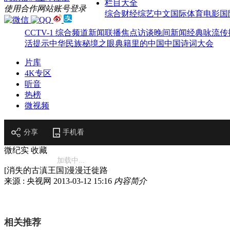
栏目大全
使用合作网站账号登录
综合
财经
综艺
中文国际
体育
电影
国
CCTV-1 综合频道
新闻联播
焦点访谈
晚间新闻
经典咏流传
活提示
中华民族
秘境之眼
典籍里的中国
中国诗词大会
片库
4K专区
听音
热榜
微视频
分享
手机看
微纪实
收藏
加载中...
[消失的古滇王国]漫漫迁徙路
来源 : 央视网
2013-03-12 15:16
内容简介
相关推荐