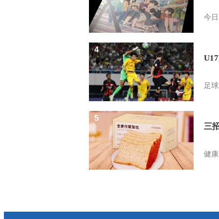
今日
4
U1
足球
5
三
健康