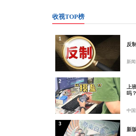
收视TOP榜
1
反
新闻
2
上
吗
中国
3
新