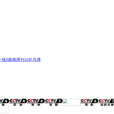
一线
9
新闻周刊
10
乒乓球