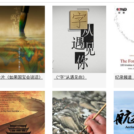
录片《如果国宝会说话》
《“字”从遇见你》
纪录频道《