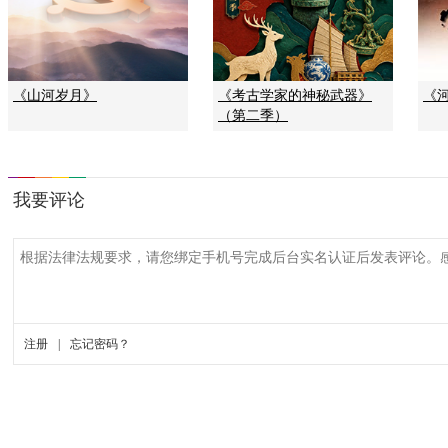
《山河岁月》
《考古学家的神秘武器》
《河
（第二季）