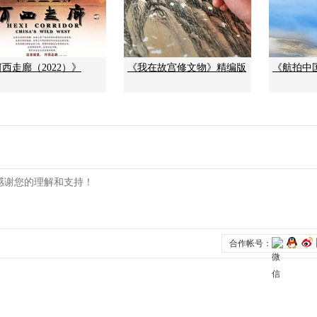
西走廊（2022）》
《我在故宫修文物》精编版
《航拍中