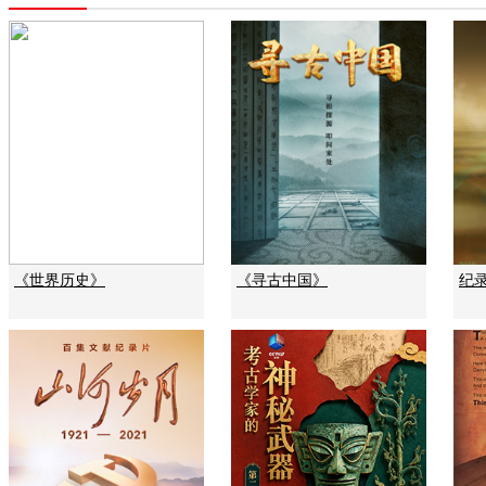
《世界历史》
《寻古中国》
纪