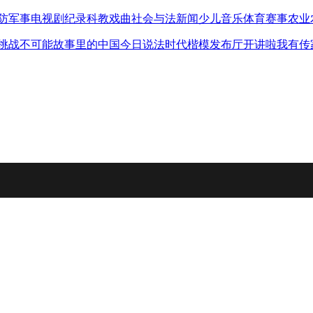
防军事
电视剧
纪录
科教
戏曲
社会与法
新闻
少儿
音乐
体育赛事
农业
挑战不可能
故事里的中国
今日说法
时代楷模发布厅
开讲啦
我有传