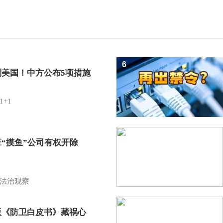
6
制美国！中方公布5项措施
1+1
7
班“摸鱼”公司有权开除
？
法治观察
8
版《防卫白皮书》藏祸心