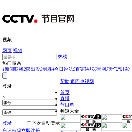
视频
网页
视频
热榜
热门搜索
1
新闻联播
2
熊出没
3
制胜
4
今日说法
5
百家讲坛
6
天网
7
天气预报
8
帮助
|
返回央视网
登录
首页
×
直播
节目单
频道大全
登录
下次自动登录
忘记密码
立即注册