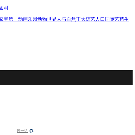
农村
家宝
第一动画乐园
动物世界
人与自然
正大综艺
人口
国际艺苑
生
换一组