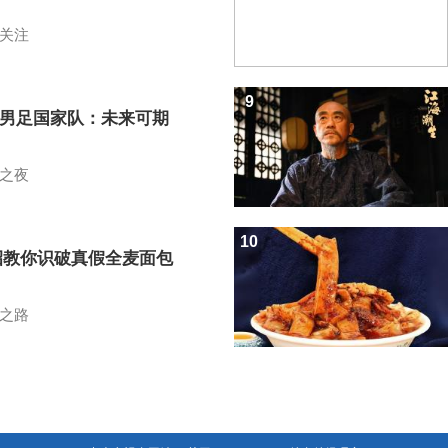
关注
9
7男足国家队：未来可期
之夜
10
招教你识破真假全麦面包
之路