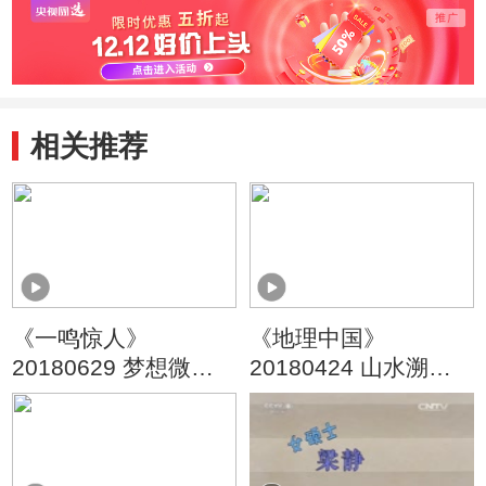
相关推荐
《一鸣惊人》
《地理中国》
20180629 梦想微剧
20180424 山水溯名·
场 第三季（7）
嵖岈寻宝