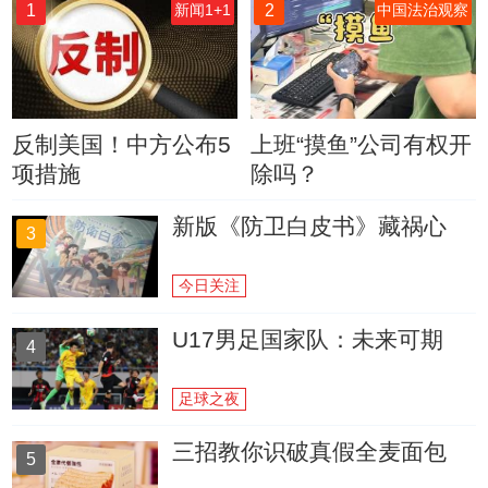
1
2
新闻1+1
中国法治观察
反制美国！中方公布5
上班“摸鱼”公司有权开
项措施
除吗？
新版《防卫白皮书》藏祸心
3
今日关注
U17男足国家队：未来可期
4
足球之夜
三招教你识破真假全麦面包
5