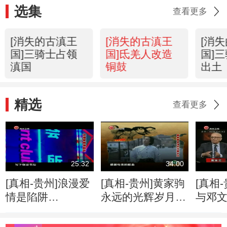
选集
查看更多
[消失的古滇王
[消失的古滇王
[消
国]三骑士占领
国]氐羌人改造
国]
滇国
铜鼓
出土
精选
查看更多
25:32
34:00
[真相-贵州]浪漫爱
[真相-贵州]黄家驹
[真相
情是陷阱
永远的光辉岁月
与邓
20130712
20130715
20130