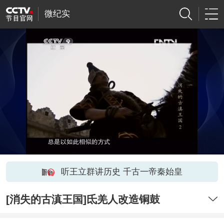
微纪实
听王立群讲历史 千古一帝秦始皇
[消失的古滇王国]氐羌人改造铜鼓