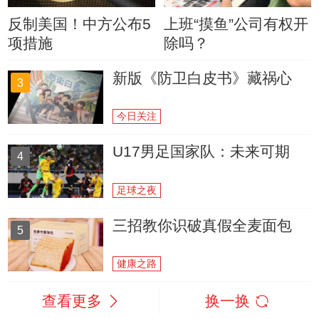
反制美国！中方公布5
上班“摸鱼”公司有权开
项措施
除吗？
新版《防卫白皮书》藏祸心
3
今日关注
U17男足国家队：未来可期
4
足球之夜
三招教你识破真假全麦面包
5
健康之路
查看更多
换一换