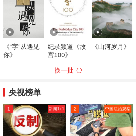
《“字”从遇见
纪录频道《故
《山河岁月》
你》
宫100》
换一批
央视榜单
1
2
新闻1+1
中国法治观察