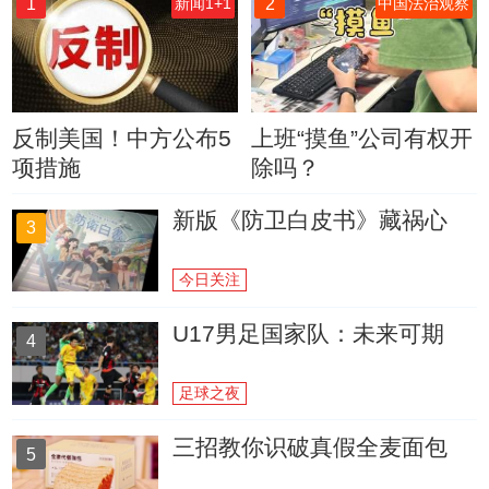
1
2
新闻1+1
中国法治观察
反制美国！中方公布5
上班“摸鱼”公司有权开
项措施
除吗？
新版《防卫白皮书》藏祸心
3
今日关注
U17男足国家队：未来可期
4
足球之夜
三招教你识破真假全麦面包
5