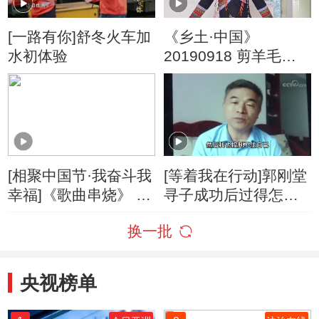
[一路有你]舒冬火车加
《乡土·中国》
水初体验
20190918 剪羊毛节
上的力与美
[相聚中国节·我奋斗我
[等着我在行动]郭刚堂
幸福]《歌曲串烧》 演
寻子成功后过得怎么
唱：舒冬 闻阳 张蕾
样？独家接受舒冬采
换一批
刚强 月亮
访谈亲情
央视榜单