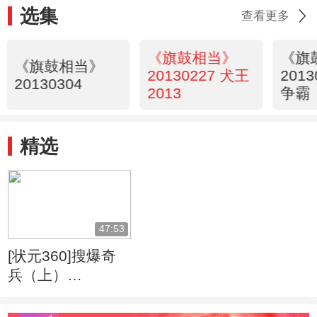
选集
查看更多
《旗鼓相当》
《旗
《旗鼓相当》
20130227 犬王
201
20130304
2013
争霸
精选
47:53
[状元360]搜爆奇
兵（上）
(2009.11.14)