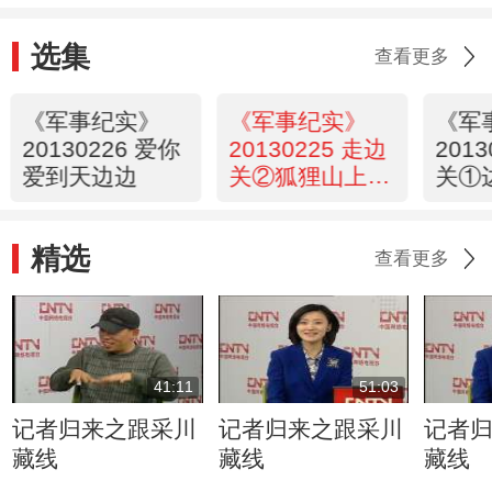
选集
查看更多
《军事纪实》
《军事纪实》
《军
20130226 爱你
20130225 走边
201
爱到天边边
关②狐狸山上
关①
的“青春”
精选
查看更多
41:11
51:03
记者归来之跟采川
记者归来之跟采川
记者
藏线
藏线
藏线