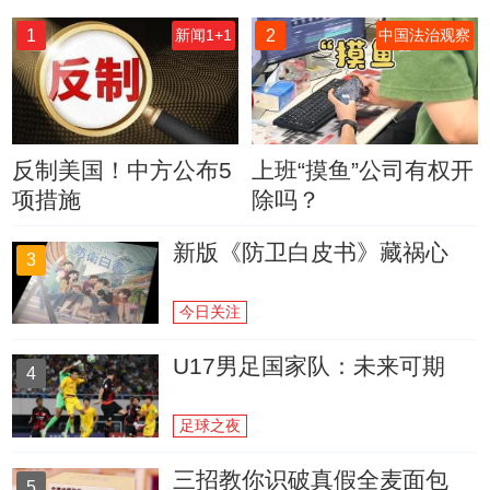
1
2
新闻1+1
中国法治观察
反制美国！中方公布5
上班“摸鱼”公司有权开
项措施
除吗？
新版《防卫白皮书》藏祸心
3
今日关注
U17男足国家队：未来可期
4
足球之夜
三招教你识破真假全麦面包
5