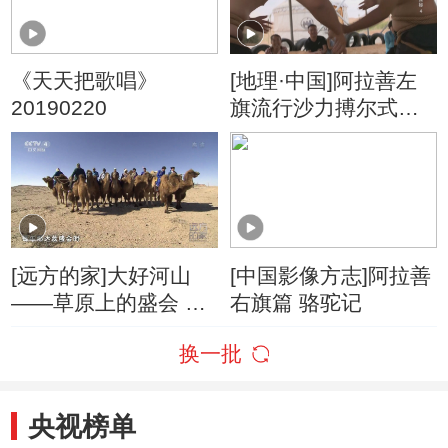
《天天把歌唱》
[地理·中国]阿拉善左
20190220
旗流行沙力搏尔式摔
跤
[远方的家]大好河山
[中国影像方志]阿拉善
——草原上的盛会 骆
右旗篇 骆驼记
驼之乡看赛驼
换一批
央视榜单