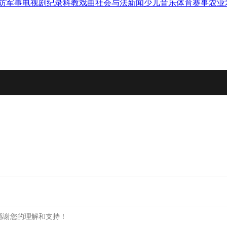
防军事
电视剧
纪录
科教
戏曲
社会与法
新闻
少儿
音乐
体育赛事
农业