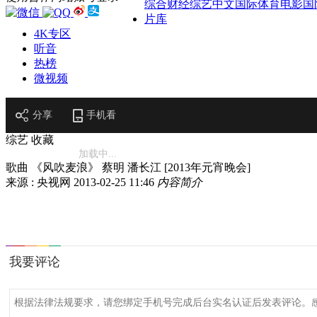
综合
财经
综艺
中文国际
体育
电影
国
片库
4K专区
听音
热榜
微视频
分享
手机看
综艺
收藏
加载中...
歌曲 《风吹麦浪》 蔡明 潘长江 [2013年元宵晚会]
来源 : 央视网
2013-02-25 11:46
内容简介