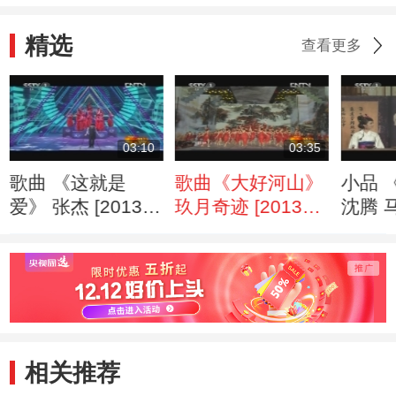
精选
查看更多
03:10
03:35
歌曲 《这就是
歌曲《大好河山》
小品 
爱》 张杰 [2013年
玖月奇迹 [2013年
沈腾 
元宵晚会]
元宵晚会]
王琦 
伦 魏
伦 [2
会]
相关推荐