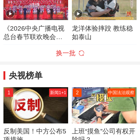
《2026中央广播电视
龙洋体验摔跤 教练稳
总台春节联欢晚会》
如泰山
20260217 1/4（字幕
换一批
版）
央视榜单
1
2
新闻1+1
中国法治观察
反制美国！中方公布5
上班“摸鱼”公司有权开
项措施
除吗？