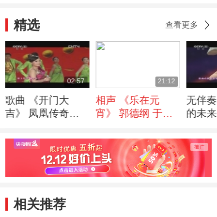
精选
查看更多
02:57
21:12
歌曲 《开门大
相声 《乐在元
无伴奏
吉》 凤凰传奇
宵》 郭德纲 于谦
的未
[2013年元宵晚会]
[2013年元宵晚会]
神秘
[201
相关推荐