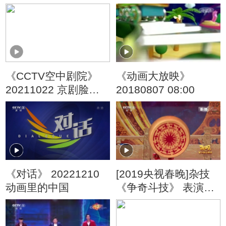
《CCTV空中剧院》
《动画大放映》
20211022 京剧脸谱
20180807 08:00
赏析（十一）何永泉
绘
《对话》 20221210
[2019央视春晚]杂技
动画里的中国
《争奇斗技》 表演：
河南省杂技集团 济南
杂技团等（字幕版）