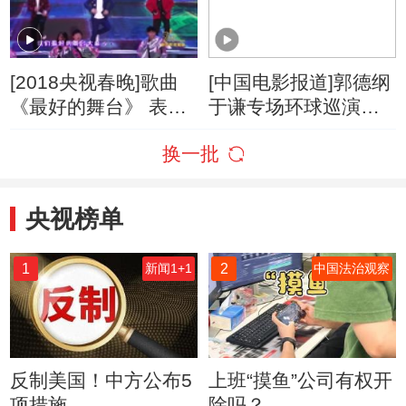
[2018央视春晚]歌曲
[中国电影报道]郭德纲
《最好的舞台》 表
于谦专场环球巡演发
演：黄渤 陈伟霆 张艺
布会在北京举办
换一批
兴
央视榜单
1
2
新闻1+1
中国法治观察
反制美国！中方公布5
上班“摸鱼”公司有权开
项措施
除吗？