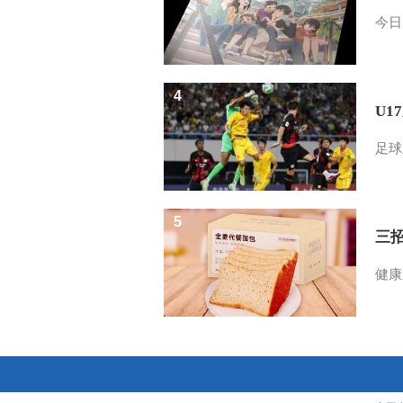
今日
4
U1
足球
5
三
健康