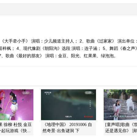
曲《大手牵小手》 演唱：少儿频道主持人； 2、歌曲《过家家》 演出单位
苗梓枫； 4、现代豫剧《朝阳沟》选段 演唱：连子涵； 5、舞蹈《春之声
 7、歌曲《最好的朋友》 演唱：金豆、阳光、红果果、绿泡泡。
果 徐柳 杜悦 金豆
《地理中国》 20191006 自
[童声唱]歌曲《
起玩游戏《快...
然奇景·出鱼谜洞 下
还是遇见你》 演唱