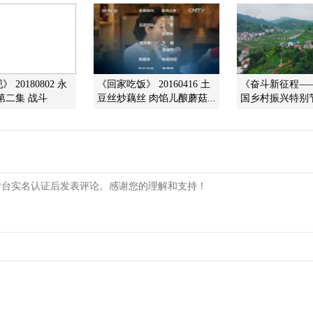
 20180802 永
《回家吃饭》 20160416 土
《奋斗新征程——
第二集 战斗
豆丝炒藕丝 肉馅儿酿蘑菇...
国乡村振兴特别节