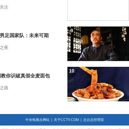
关注
9
7男足国家队：未来可期
之夜
10
招教你识破真假全麦面包
之路
中央电视台网站
|
关于CCTV.COM
|
总台总经理室