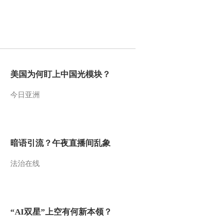
2012-12-01 08:40:25
《大手牵小手》
20121124
2012-11-24 08:41:06
美国为何盯上中国光模块？
《大手牵小手》
今日亚洲
20121117
2012-11-17 09:25:55
暗语引流？午夜直播间乱象
《大手牵小手》
20121110
法治在线
2012-11-10 08:21:50
《大手牵小手》
20121027
“AI双星”上空有何新本领？