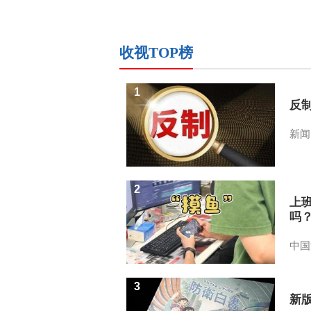
收视TOP榜
1
反
新闻
2
上
吗
中国
3
新