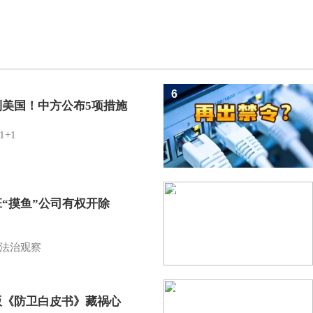
6
制美国！中方公布5项措施
1+1
7
班“摸鱼”公司有权开除
？
法治观察
8
版《防卫白皮书》藏祸心