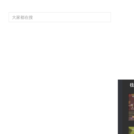
频道大全
栏目大全
片库
4K专区
听
育
电影
国防军事
电视剧
纪录
科教
戏曲
社会与法
少
往