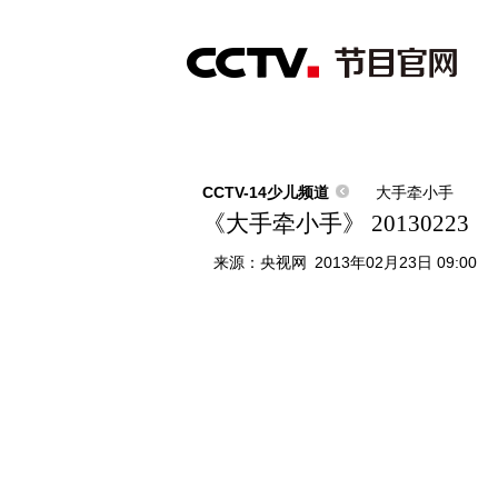
首页
直播
节目单
综合
新闻
财经
综艺
中文国际
体
CCTV-14少儿频道
大手牵小手
《大手牵小手》 20130223
来源：
央视网
2013年02月23日 09:00