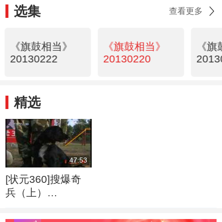
选集
查看更多
《旗鼓相当》
《旗鼓相当》
《旗
20130222
20130220
2013
精选
47:53
[状元360]搜爆奇
兵（上）
(2009.11.14)