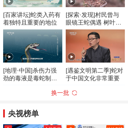
[百家讲坛]蛇类入药有
[探索·发现]村民曾与
着独特且重要的地位
眼镜王蛇偶遇 树叶堆
砌的“坟包”是它的巢
[地理·中国]杀伤力强
[遇鉴文明第二季]蛇对
劲的毒液是毒蛇制服
于中国文化非常重要
猎物的关键 同样也是
换一批
自卫的保障
央视榜单