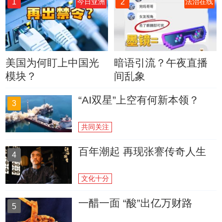
1
2
今日亚洲
法治在线
美国为何盯上中国光
暗语引流？午夜直播
模块？
间乱象
“AI双星”上空有何新本领？
3
共同关注
百年潮起 再现张謇传奇人生
4
文化十分
一醋一面 “酸”出亿万财路
5