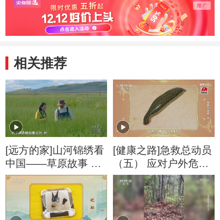
相关推荐
[远方的家]山河锦绣看
[健康之路]急救总动员
中国——草原故事 生
（五） 应对户外危险
生不息 沼泽湿地 险象
的正确方法
环生