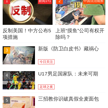
1
2
新闻1+1
中国法治观察
反制美国！中方公布5
上班“摸鱼”公司有权开
项措施
除吗？
新版《防卫白皮书》藏祸心
3
今日关注
U17男足国家队：未来可期
4
足球之夜
三招教你识破真假全麦面包
5