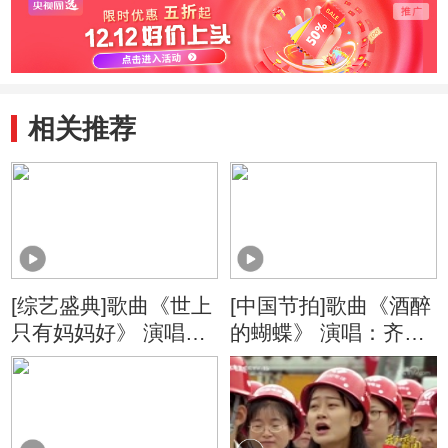
相关推荐
[综艺盛典]歌曲《世上
[中国节拍]歌曲《酒醉
只有妈妈好》 演唱：
的蝴蝶》 演唱：齐晨
刘保禄
舞蹈：GCW舞团