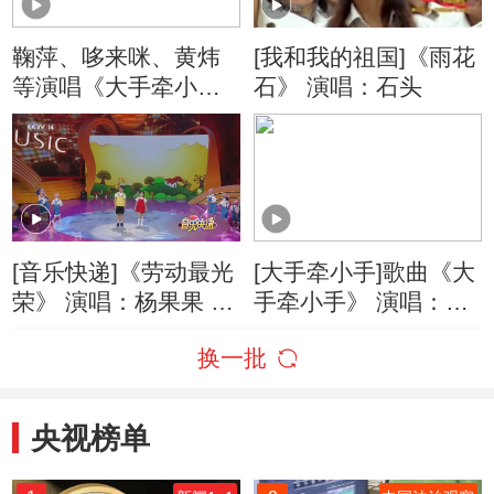
鞠萍、哆来咪、黄炜
[我和我的祖国]《雨花
等演唱《大手牵小
石》 演唱：石头
手》主题曲
[音乐快递]《劳动最光
[大手牵小手]歌曲《大
荣》 演唱：杨果果 屈
手牵小手》 演唱：鞠
奕彤
萍 绿泡泡
换一批
央视榜单