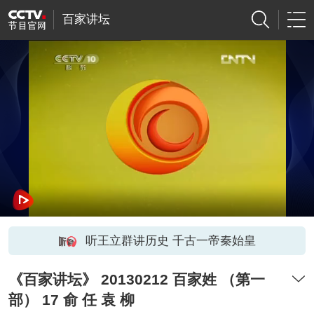
百家讲坛
听王立群讲历史 千古一帝秦始皇
《百家讲坛》 20130212 百家姓 （第一
部） 17 俞 任 袁 柳