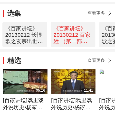
选集
查看更多
《百家讲坛》
《百家讲坛》
《百
20130212 长恨
20130212 百家
201
歌之玄宗出世
姓 （第一部）
歌之
（九）姚崇拜相
17 俞 任 袁 柳
（七
精选
查看更多
05:16
11:41
[百家讲坛]戏里戏
[百家讲坛]戏里戏
[百家
外说历史•杨家将
外说历史•杨家将
外说历
六郎的儿子都有谁
六郎与寇准的交情
名将