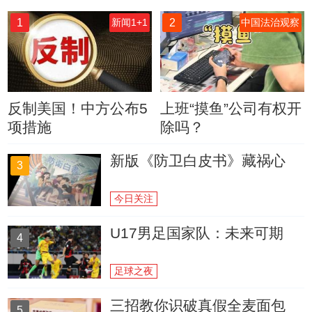
1
2
新闻1+1
中国法治观察
反制美国！中方公布5
上班“摸鱼”公司有权开
项措施
除吗？
新版《防卫白皮书》藏祸心
3
今日关注
U17男足国家队：未来可期
4
足球之夜
三招教你识破真假全麦面包
5