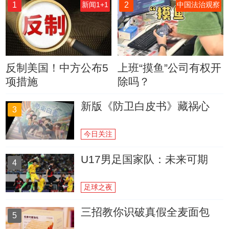
1
2
新闻1+1
中国法治观察
反制美国！中方公布5
上班“摸鱼”公司有权开
项措施
除吗？
新版《防卫白皮书》藏祸心
3
今日关注
U17男足国家队：未来可期
4
足球之夜
三招教你识破真假全麦面包
5