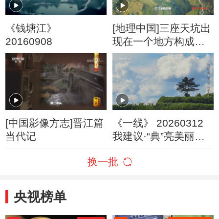
《钱塘江》
[地理中国]三座天坑出
20160908
现在一个地方构成一
幅奇妙的“面孔”
[中国影像方志]晋江篇
《一线》 20260312
当代记
我建议·“典”亮美丽中
国 法护生态
换一批
央视榜单