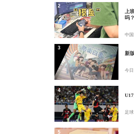
2
上
吗
中国
3
新
今日
4
U1
足球
5