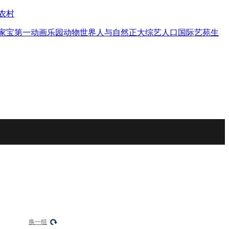
农村
家宝
第一动画乐园
动物世界
人与自然
正大综艺
人口
国际艺苑
生
换一组