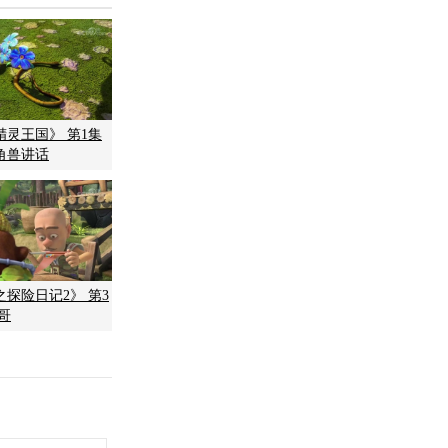
精灵王国》 第1集
角兽讲话
探险日记2》 第3
哥