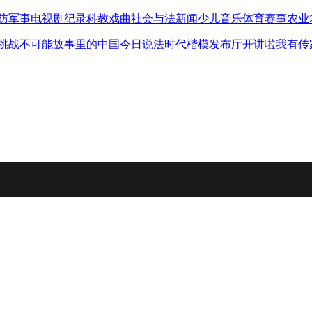
防军事
电视剧
纪录
科教
戏曲
社会与法
新闻
少儿
音乐
体育赛事
农业
挑战不可能
故事里的中国
今日说法
时代楷模发布厅
开讲啦
我有传