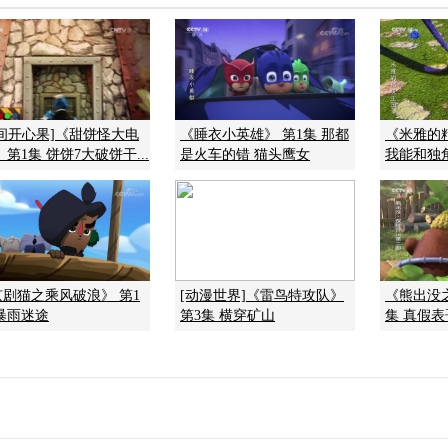
早间开心果]《甜饼怪大电
《睡衣小英雄》 第1集 那都
《米雅的
 第1集 饼饼7大破饼干...
是火车的错 猫头鹰女
我能和独
京剧猫之乘风破浪》 第1
[动漫世界]《雷鸟特攻队》
《熊出没之
暴雨迷途
第3集 横穿矿山
集 真假表