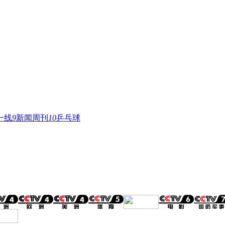
一线
9
新闻周刊
10
乒乓球