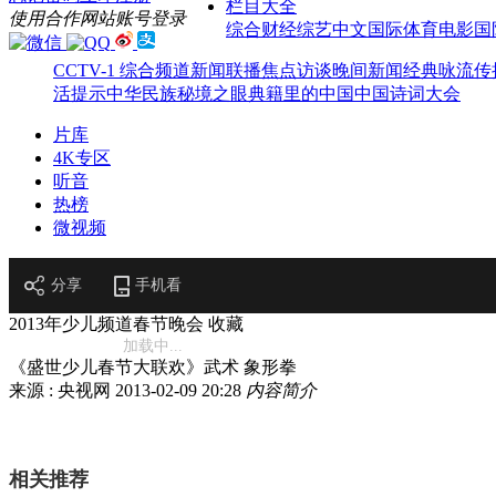
栏目大全
使用合作网站账号登录
综合
财经
综艺
中文国际
体育
电影
国
CCTV-1 综合频道
新闻联播
焦点访谈
晚间新闻
经典咏流传
活提示
中华民族
秘境之眼
典籍里的中国
中国诗词大会
片库
4K专区
听音
热榜
微视频
分享
手机看
2013年少儿频道春节晚会
收藏
加载中...
《盛世少儿春节大联欢》武术 象形拳
来源 : 央视网
2013-02-09 20:28
内容简介
相关推荐