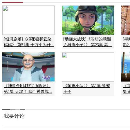
[银河剧场]《棉花糖和云朵
[动画大放映]《聪明的顺溜
[
妈妈》 第51集 十万个为什...
之雄鹰小子2》 第23集 高...
影》
《神兽金刚4邦宝历险记》
《萌鸡小队2》 第1集 蝴蝶
《
第1集 天塌了 我们神兽战...
王子
集 