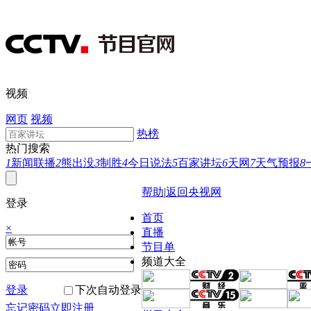
视频
网页
视频
热榜
热门搜索
1
新闻联播
2
熊出没
3
制胜
4
今日说法
5
百家讲坛
6
天网
7
天气预报
8
帮助
|
返回央视网
登录
首页
×
直播
节目单
频道大全
登录
下次自动登录
忘记密码
立即注册