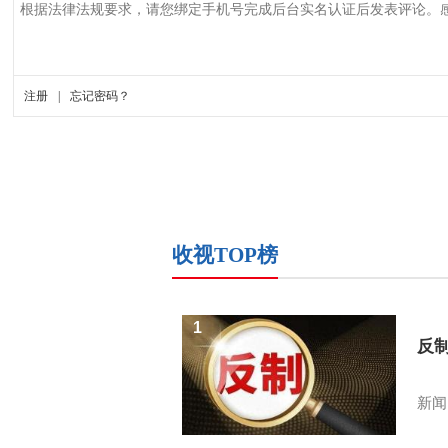
收视TOP榜
1
反
新闻