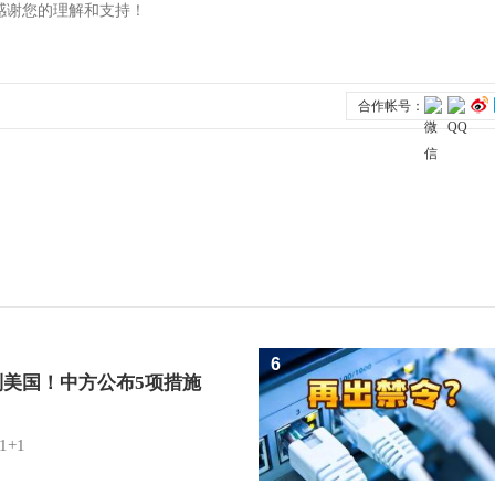
6
制美国！中方公布5项措施
1+1