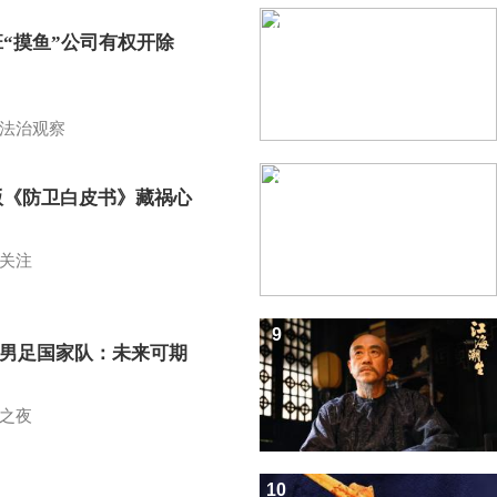
7
班“摸鱼”公司有权开除
？
法治观察
8
版《防卫白皮书》藏祸心
关注
9
7男足国家队：未来可期
之夜
10