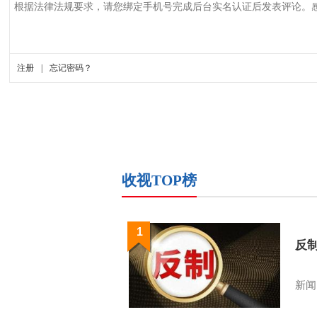
收视TOP榜
1
反
新闻