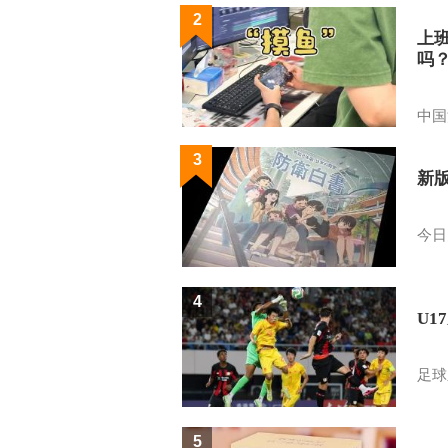
2
上
吗
中国
3
新
今日
4
U1
足球
5