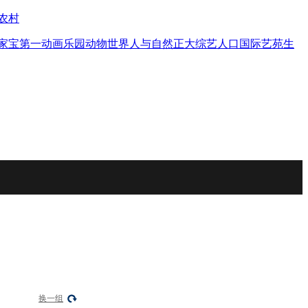
农村
家宝
第一动画乐园
动物世界
人与自然
正大综艺
人口
国际艺苑
生
换一组