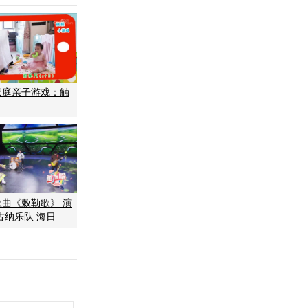
]家庭亲子游戏：触
歌曲《敕勒歌》 演
古纳乐队 海日