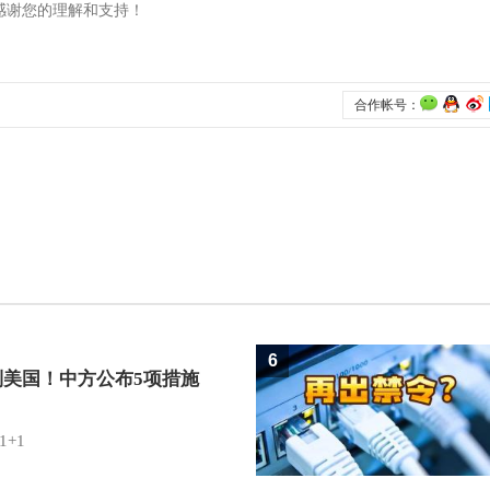
6
制美国！中方公布5项措施
1+1