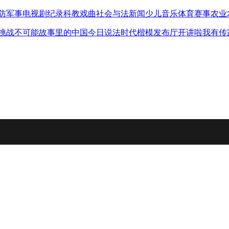
防军事
电视剧
纪录
科教
戏曲
社会与法
新闻
少儿
音乐
体育赛事
农业
挑战不可能
故事里的中国
今日说法
时代楷模发布厅
开讲啦
我有传