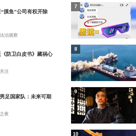
7
班“摸鱼”公司有权开除
？
法治观察
8
版《防卫白皮书》藏祸心
关注
9
7男足国家队：未来可期
之夜
10