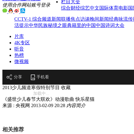
栏目大全
使用合作网站账号登录
综合
财经
综艺
中文国际
体育
电影
国
CCTV-1 综合频道
新闻联播
焦点访谈
晚间新闻
经典咏流传
活提示
中华民族
秘境之眼
典籍里的中国
中国诗词大会
片库
4K专区
听音
热榜
微视频
分享
手机看
2013少儿频道寒假特别节目
收藏
加载中...
《盛世少儿春节大联欢》动漫歌曲 快乐星猫
来源 : 央视网
2013-02-09 20:28
内容简介
相关推荐