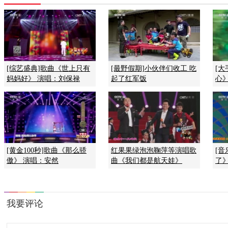
[综艺盛典]歌曲《世上只有
[最野假期]小伙伴们收工 吃
[
妈妈好》 演唱：刘保禄
起了红军饭
心》
[黄金100秒]歌曲《那么骄
红果果绿泡泡鞠萍等演唱歌
[音
傲》 演唱：安然
曲《我们都是航天娃》
了