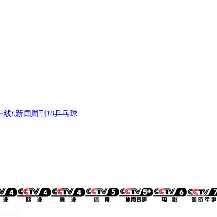
一线
9
新闻周刊
10
乒乓球