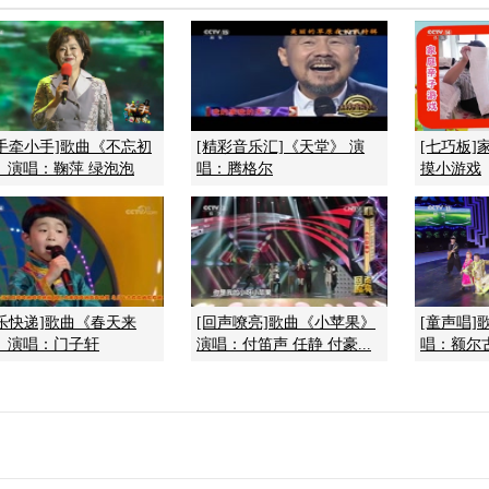
大手牵小手]歌曲《不忘初
[精彩音乐汇]《天堂》 演
[七巧板
 演唱：鞠萍 绿泡泡
唱：腾格尔
摸小游戏
乐快递]歌曲《春天来
[回声嘹亮]歌曲《小苹果》
[童声唱]
》 演唱：门子轩
演唱：付笛声 任静 付豪...
唱：额尔