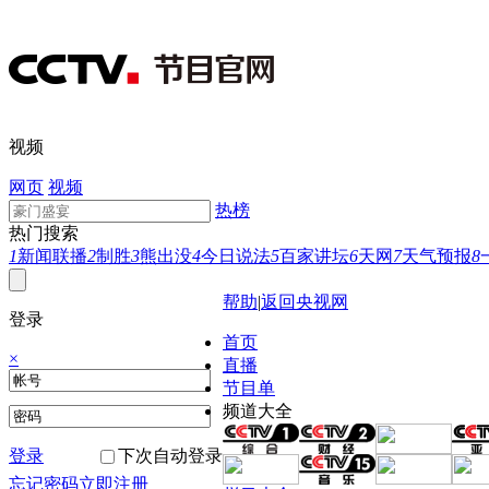
视频
网页
视频
热榜
热门搜索
1
新闻联播
2
制胜
3
熊出没
4
今日说法
5
百家讲坛
6
天网
7
天气预报
8
帮助
|
返回央视网
登录
首页
×
直播
节目单
频道大全
登录
下次自动登录
忘记密码
立即注册