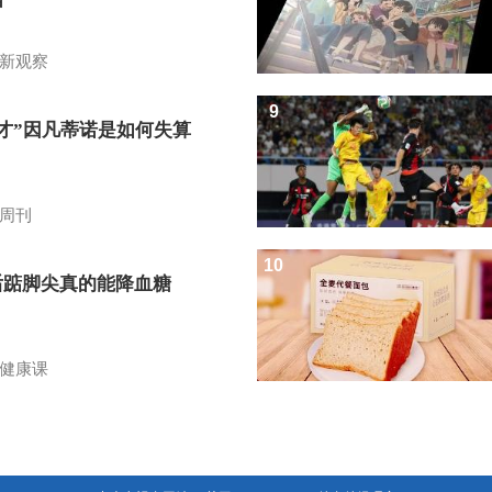
新观察
9
天才”因凡蒂诺是如何失算
周刊
10
后踮脚尖真的能降血糖
？
健康课