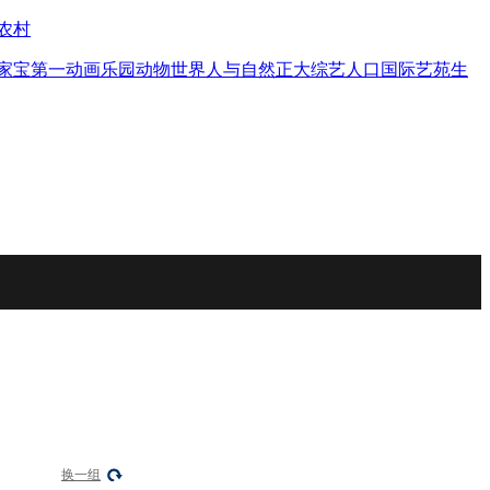
农村
家宝
第一动画乐园
动物世界
人与自然
正大综艺
人口
国际艺苑
生
换一组