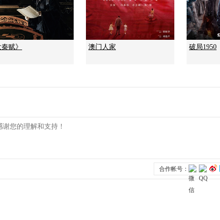
大秦赋》
澳门人家
破局1950