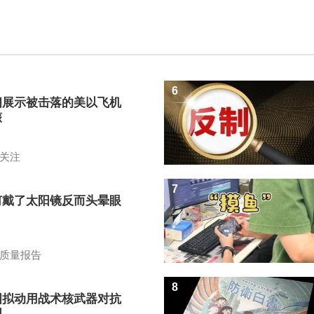
6
朗展示被击落的美以飞机
骸
关注
7
何戴了太阳镜反而头晕眼
？
质量报告
8
国拟动用战术核武器对抗
国