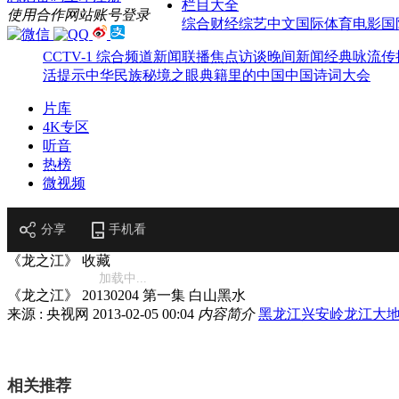
栏目大全
使用合作网站账号登录
综合
财经
综艺
中文国际
体育
电影
国
CCTV-1 综合频道
新闻联播
焦点访谈
晚间新闻
经典咏流传
活提示
中华民族
秘境之眼
典籍里的中国
中国诗词大会
片库
4K专区
听音
热榜
微视频
分享
手机看
《龙之江》
收藏
加载中...
《龙之江》 20130204 第一集 白山黑水
来源 : 央视网
2013-02-05 00:04
内容简介
黑龙江
兴安岭
龙江大
相关推荐