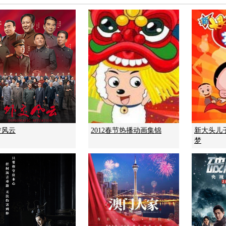
交风云
2012春节热播动画集锦
新大头儿
梦