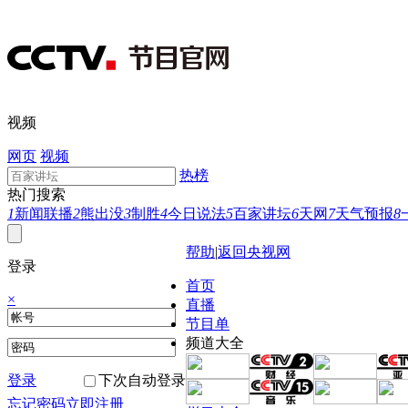
视频
网页
视频
热榜
热门搜索
1
新闻联播
2
熊出没
3
制胜
4
今日说法
5
百家讲坛
6
天网
7
天气预报
8
帮助
|
返回央视网
登录
首页
×
直播
节目单
频道大全
登录
下次自动登录
忘记密码
立即注册