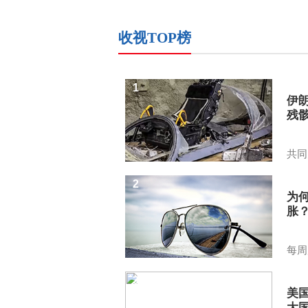
收视TOP榜
1
伊
残
共同
2
为
胀
每周
3
美
大