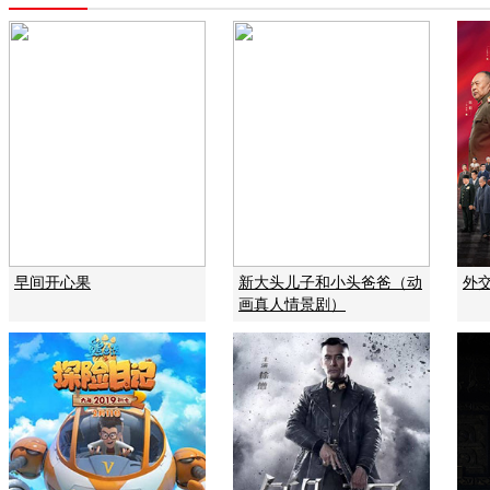
早间开心果
新大头儿子和小头爸爸（动
外
画真人情景剧）