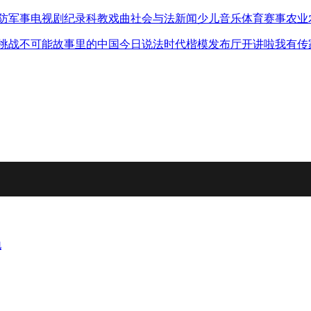
防军事
电视剧
纪录
科教
戏曲
社会与法
新闻
少儿
音乐
体育赛事
农业
挑战不可能
故事里的中国
今日说法
时代楷模发布厅
开讲啦
我有传
地