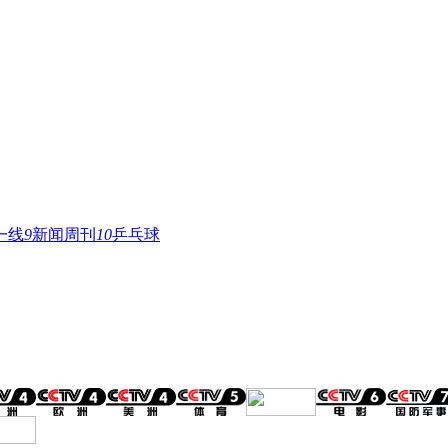
一线
9
新闻周刊
10
乒乓球