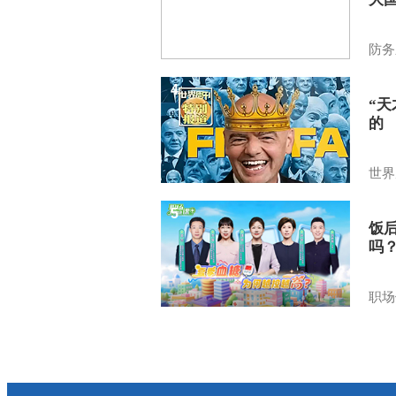
防务
4
“
的
世界
5
饭
吗
职场