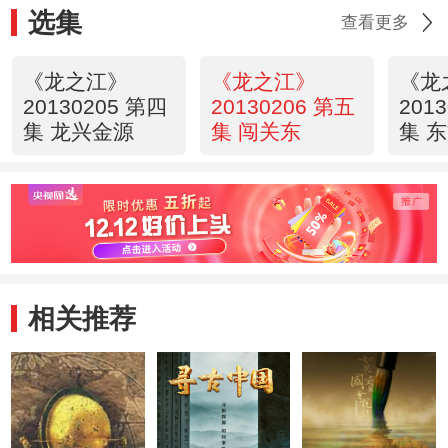
选集
查看更多
《龙之江》
《龙之江》
《龙
20130205 第四
20130206 第五
201
集 龙兴金源
集 闯关东
集 
相关推荐