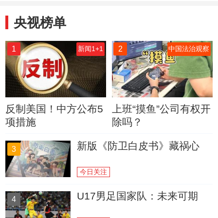
央视榜单
1
2
新闻1+1
中国法治观察
反制美国！中方公布5
上班“摸鱼”公司有权开
项措施
除吗？
新版《防卫白皮书》藏祸心
3
今日关注
U17男足国家队：未来可期
4