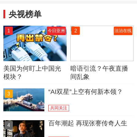
央视榜单
1
2
今日亚洲
法治在线
美国为何盯上中国光
暗语引流？午夜直播
模块？
间乱象
“AI双星”上空有何新本领？
3
共同关注
百年潮起 再现张謇传奇人生
4