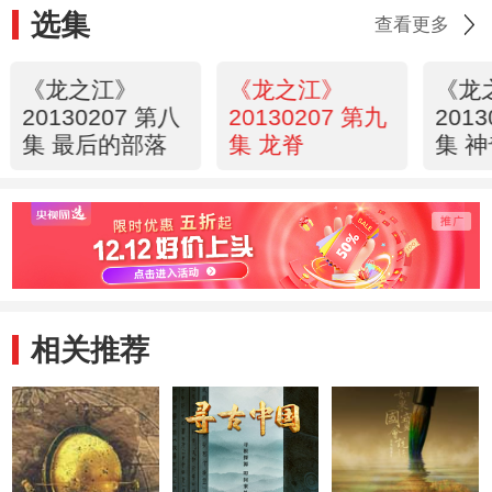
选集
查看更多
《龙之江》
《龙之江》
《龙
20130207 第八
20130207 第九
201
集 最后的部落
集 龙脊
集 
相关推荐