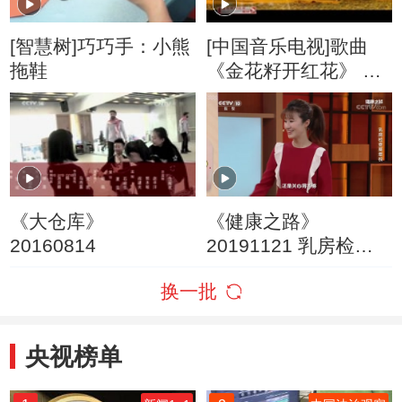
[智慧树]巧巧手：小熊
[中国音乐电视]歌曲
拖鞋
《金花籽开红花》 演
唱：周好
《大仓库》
《健康之路》
20160814
20191121 乳房检查
莫忽视
换一批
央视榜单