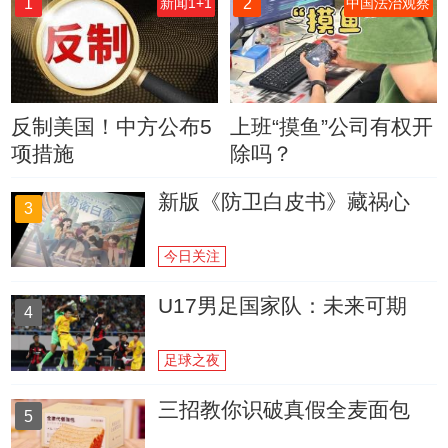
1
2
新闻1+1
中国法治观察
反制美国！中方公布5
上班“摸鱼”公司有权开
项措施
除吗？
新版《防卫白皮书》藏祸心
3
今日关注
U17男足国家队：未来可期
4
足球之夜
三招教你识破真假全麦面包
5