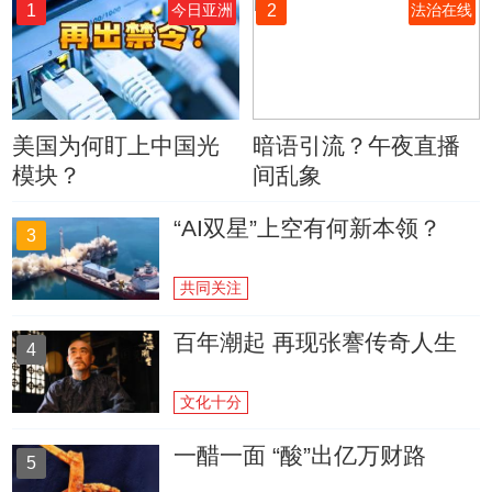
1
2
今日亚洲
法治在线
美国为何盯上中国光
暗语引流？午夜直播
模块？
间乱象
“AI双星”上空有何新本领？
3
共同关注
百年潮起 再现张謇传奇人生
4
文化十分
一醋一面 “酸”出亿万财路
5