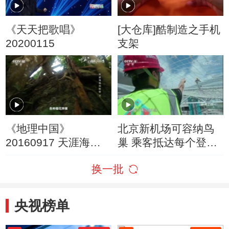
《天天把歌唱》
[大仓库]酷制造之手机
20200115
支架
《地理中国》
北京新机场可容纳鸟
20160917 天涯海角
巢 乘客抵达每个登机
的秘密 下
口距离不足600米
换一批
央视榜单