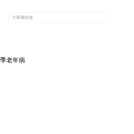
频道大全
栏目大全
片库
4K专区
听
育
电影
国防军事
电视剧
纪录
科教
戏曲
社会与法
少
防换季老年病