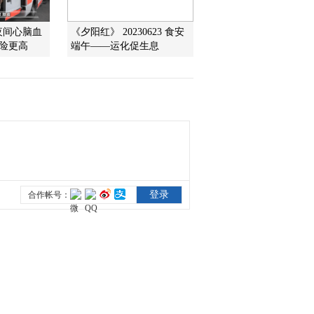
夜间心脑血
《夕阳红》 20230623 食安
风险更高
端午——运化促生息