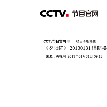
首页
直播
节目单
综合
新闻
财经
综艺
中文国际
体
CCTV节目官网
栏目子视频集
《夕阳红》 20130131 谨
来源：
央视网
2013年01月31日 09:13