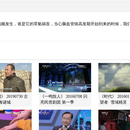
频频发生，谁是它的罪魁祸首，当心脑血管病高发期开始到来的时候，我
 20190730 古
《一鸣惊人》 20160708 闪
《时代》 20160
海谜城
亮民营剧团 第一季
望者· 雪域精灵