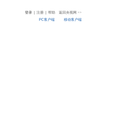
登录
|
注册
|
帮助
返回央视网
>>
PC客户端
移动客户端
音
热榜
微视频
儿
音乐
体育赛事
农业农村