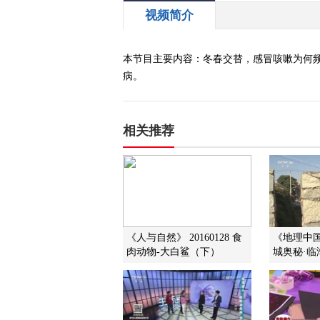
视频简介
本节目主要内容：冬春交替，感冒咳嗽为何
病。
相关推荐
《人与自然》 20160128 食
《地理中国》
肉动物-大白鲨（下）
城奥秘·临