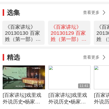
选集
查看更多
《百家讲坛》
《百家讲坛》
《百
20130130 百家
20130129 百家
201
姓（第一部） 4
姓（第一部） 3
姓 （
郑王冯陈
周 吴
赵钱
精选
查看更多
05:16
11:41
[百家讲坛]戏里戏
[百家讲坛]戏里戏
[百家
外说历史•杨家将
外说历史•杨家将
外说历
六郎的儿子都有谁
六郎与寇准的交情
名将