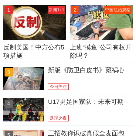
1
2
新闻1+1
中国法治观察
反制美国！中方公布5
上班“摸鱼”公司有权开
项措施
除吗？
新版《防卫白皮书》藏祸心
3
今日关注
U17男足国家队：未来可期
4
足球之夜
三招教你识破真假全麦面包
5