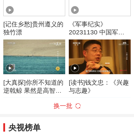
[记住乡愁]贵州遵义的
《军事纪实》
独竹漂
20231130 中国军校
里的外国学员
[大真探]你所不知道的
[读书]钱文忠：《兴趣
逆戟鲸 果然是高智商
与志趣》
的海洋猎手！
换一批
央视榜单