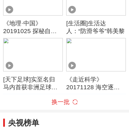
《地理·中国》
[生活圈]生活达
20191025 探秘自然
人：“防滑爷爷”韩美黎
保护区·岛链奇观
[天下足球]实至名归
《走近科学》
马内首获非洲足球先
20171128 海空逐梦
生
（下）
换一批
央视榜单