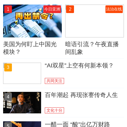
1
2
今日亚洲
法治在线
美国为何盯上中国光
暗语引流？午夜直播
模块？
间乱象
“AI双星”上空有何新本领？
3
共同关注
百年潮起 再现张謇传奇人生
4
文化十分
一醋一面 “酸”出亿万财路
5