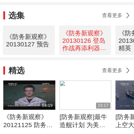
选集
查看更多
《防务新观察》
《防
《防务新观察》
20130126 登岛
201
20130127 预告
作战再添利器，
精英
美军双体舰服役
精选
查看更多
54:19
23:17
《防务新观察》
[防务新观察]最牛
[防务
20121125 防务精
造舰计划 为美战
上空大
英
略东移铺路
近