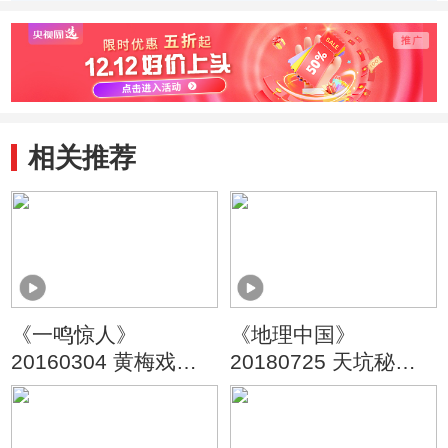
（20120422）
察“9+
相关推荐
《一鸣惊人》
《地理中国》
20160304 黄梅戏名
20180725 天坑秘境·
家名票组团战精编版
神坑的奥秘
（二）