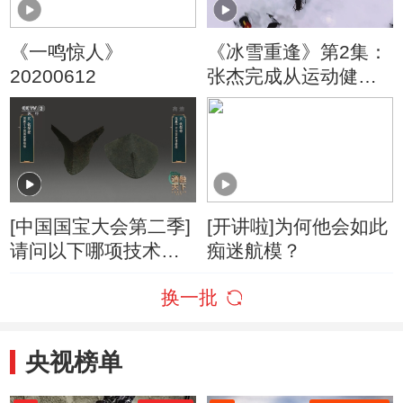
《一鸣惊人》
《冰雪重逢》第2集：
20200612
张杰完成从运动健将
到金牌教练的华丽蜕
变
[中国国宝大会第二季]
[开讲啦]为何他会如此
请问以下哪项技术不
痴迷航模？
是汉代农业经济得以
换一批
繁荣的原因？
央视榜单