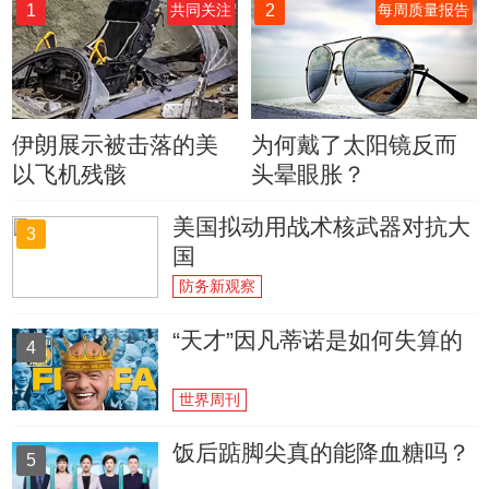
1
2
共同关注
每周质量报告
伊朗展示被击落的美
为何戴了太阳镜反而
以飞机残骸
头晕眼胀？
美国拟动用战术核武器对抗大
3
国
防务新观察
“天才”因凡蒂诺是如何失算的
4
世界周刊
饭后踮脚尖真的能降血糖吗？
5