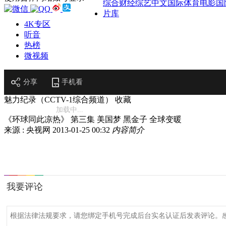
综合
财经
综艺
中文国际
体育
电影
国
片库
4K专区
听音
热榜
微视频
分享
手机看
魅力纪录（CCTV-1综合频道）
收藏
加载中...
《环球同此凉热》 第三集 美国梦 黑金子 全球变暖
来源 : 央视网
2013-01-25 00:32
内容简介