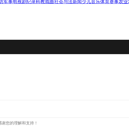
防军事
电视剧
纪录
科教
戏曲
社会与法
新闻
少儿
音乐
体育赛事
农业