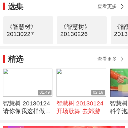
选集
查看更多
《智慧树》
《智慧树》
《智
20130227
20130226
2013
精选
查看更多
01:49
02:16
智慧树 20130124
智慧树 20130124
智慧树 
请你像我这样做
开场歌舞 去郊游
科学泡
动物模仿操
王嘉睿
琳珊