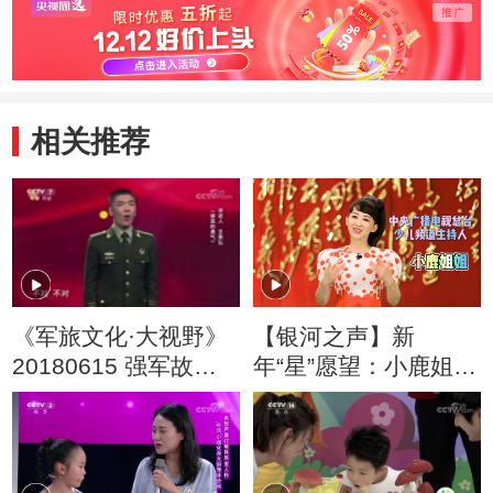
相关推荐
《军旅文化·大视野》
【银河之声】新
20180615 强军故事
年“星”愿望：小鹿姐姐
会
祝大家开心每一天