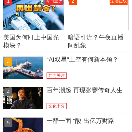
1
2
今日亚洲
法治在线
美国为何盯上中国光
暗语引流？午夜直播
模块？
间乱象
“AI双星”上空有何新本领？
3
共同关注
百年潮起 再现张謇传奇人生
4
文化十分
一醋一面 “酸”出亿万财路
5