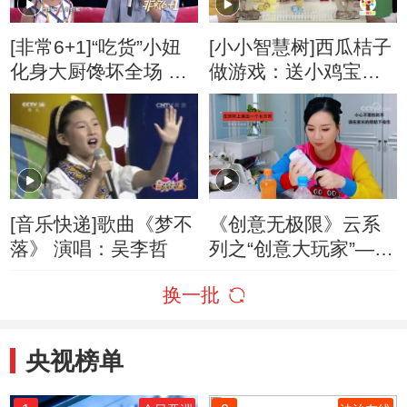
[非常6+1]“吃货”小妞
[小小智慧树]西瓜桔子
化身大厨馋坏全场 典
做游戏：送小鸡宝宝
型严重过敏体质惹人
回家
怜
[音乐快递]歌曲《梦不
《创意无极限》云系
落》 演唱：吴李哲
列之“创意大玩家”——
红果果的饮水机
换一批
央视榜单