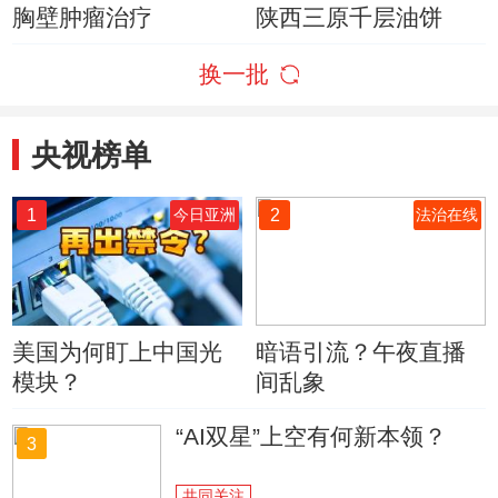
胸壁肿瘤治疗
陕西三原千层油饼
换一批
央视榜单
1
2
今日亚洲
法治在线
美国为何盯上中国光
暗语引流？午夜直播
模块？
间乱象
“AI双星”上空有何新本领？
3
共同关注