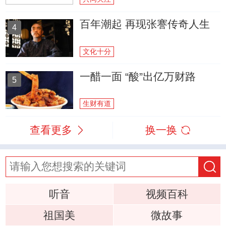
百年潮起 再现张謇传奇人生
4
文化十分
一醋一面 “酸”出亿万财路
5
生财有道
查看更多
换一换
听音
视频百科
祖国美
微故事