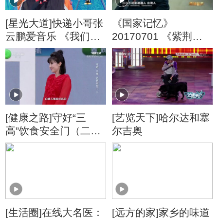
[星光大道]快递小哥张
《国家记忆》
云鹏爱音乐 《我们不
20170701 《紫荆花
一样》唱出心声
开》系列 第五集 同心
圆梦
[健康之路]守好“三
[艺览天下]哈尔达和塞
高”饮食安全门（二）
尔吉奥
鸡蛋
[生活圈]在线大名医：
[远方的家]家乡的味道