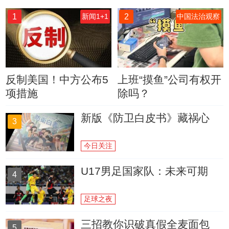
1
2
新闻1+1
中国法治观察
反制美国！中方公布5
上班“摸鱼”公司有权开
项措施
除吗？
新版《防卫白皮书》藏祸心
3
今日关注
U17男足国家队：未来可期
4
足球之夜
三招教你识破真假全麦面包
5