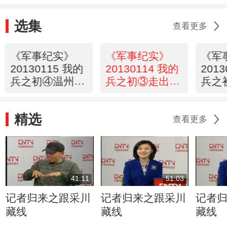
选集
查看更多
《军事纪实》
《军事纪实》
《军
20130115 我的
20130114 我的
201
兵之初④温州小
兵之初③走出大
兵之
伙儿从军记
凉山
精选
查看更多
41:11
51:03
记者归来之跟采川
记者归来之跟采川
记者
藏线
藏线
藏线