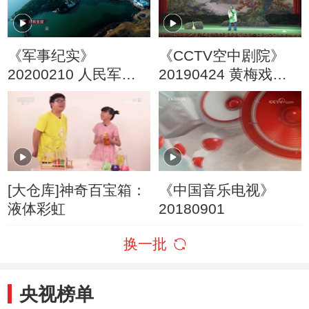
《军事纪实》
《CCTV空中剧院》
20200210 人民军队
20190424 黄梅戏
战“疫”纪实 ④
《天仙配》 2/2
[大仓库]神奇百宝箱：
《中国音乐电视》
液体彩虹
20180901
换一批
央视榜单