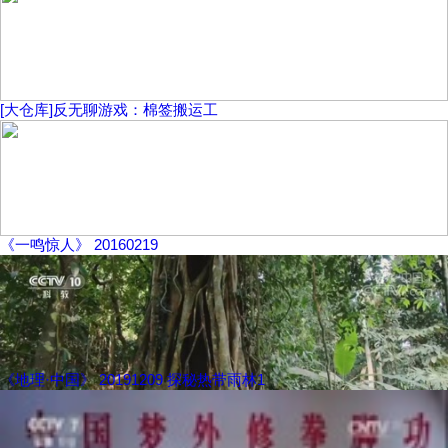
[大仓库]反无聊游戏：棉签搬运工
《一鸣惊人》 20160219
《地理·中国》 20191209 探秘热带雨林1