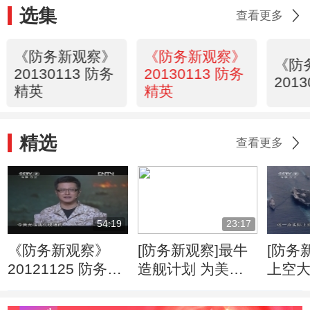
选集
查看更多
《防务新观察》
《防务新观察》
《防
20130113 防务
20130113 防务
201
精英
精英
精选
查看更多
54:19
23:17
《防务新观察》
[防务新观察]最牛
[防务
20121125 防务精
造舰计划 为美战
上空大
英
略东移铺路
近
（20120422）
察“9+