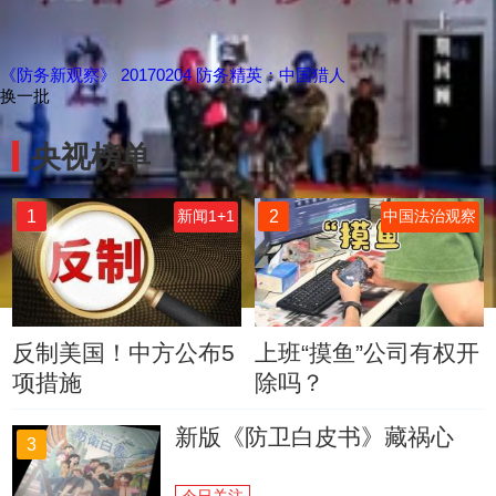
《防务新观察》 20170204 防务精英：中国猎人
换一批
央视榜单
1
2
新闻1+1
中国法治观察
反制美国！中方公布5
上班“摸鱼”公司有权开
项措施
除吗？
新版《防卫白皮书》藏祸心
3