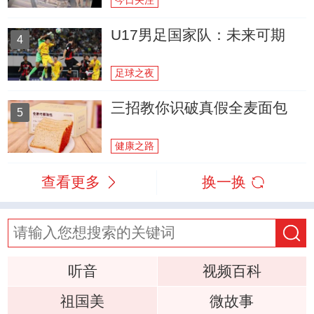
今日关注
U17男足国家队：未来可期
4
足球之夜
三招教你识破真假全麦面包
5
健康之路
查看更多
换一换
听音
视频百科
祖国美
微故事