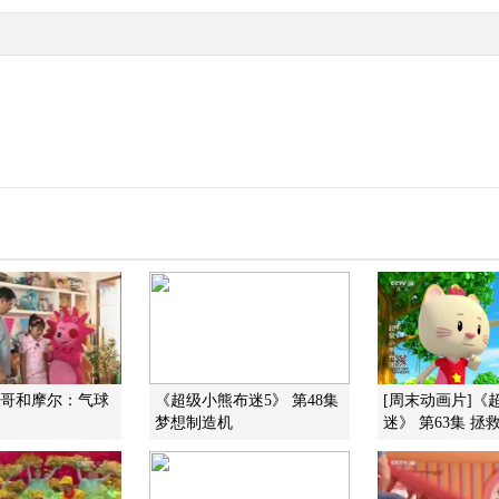
道哥和摩尔：气球
《超级小熊布迷5》 第48集
[周末动画片]《
梦想制造机
迷》 第63集 拯