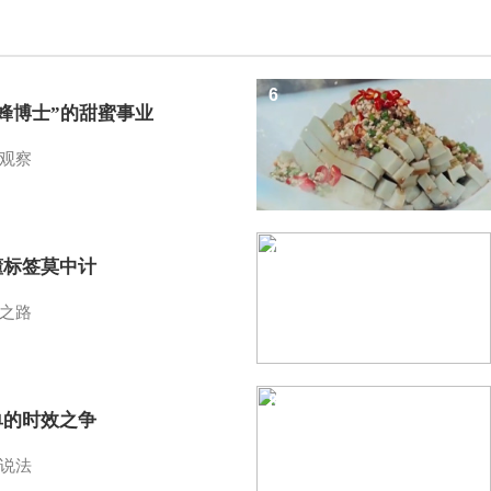
6
蜜蜂博士”的甜蜜事业
观察
7
懂标签莫中计
之路
8
单的时效之争
说法