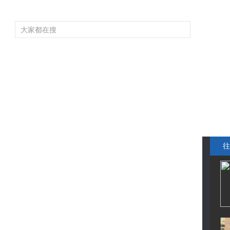
频道大全
栏目大全
片库
4K专区
听
育
电影
国防军事
电视剧
纪录
科教
戏曲
社会与法
少
往