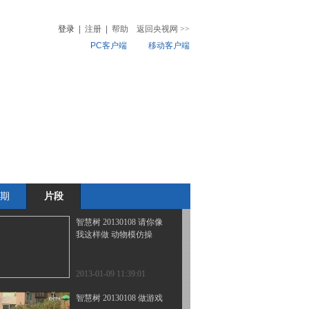
舞 发现奥秘
登录
|
注册
|
帮助
返回央视网
>>
PC客户端
移动客户端
2013-01-10 11:08:47
智慧树 20130108 我爱变
音
热榜
魔术 李雨霏 李芊雅
微视频
儿
音乐
体育赛事
农业农村
2013-01-09 11:39:57
智慧树 20130108 咕咚信
箱
期
片段
2013-01-09 11:39:20
智慧树 20130108 请你像
我这样做 动物模仿操
2013-01-09 11:39:01
智慧树 20130108 做游戏