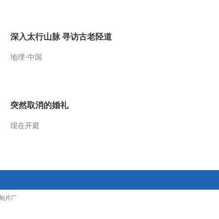
2013-01-04 11:53:42
智慧树 20130103 我创意
深入太行山脉 寻访古老陉道
我做主 张艺维 涵涵 开心
地理·中国
2013-01-04 11:49:17
智慧树 20130103 咕咚信
箱
突然取消的婚礼
2013-01-04 11:47:53
现在开庭
智慧树 20130103 请你像
我这样做 碰碰操
2013-01-04 11:47:15
智慧树 20130103 开场歌
制片厂
舞 去郊游