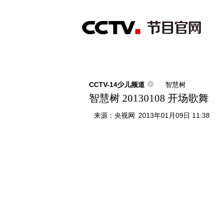
首页
直播
节目单
综合
新闻
财经
综艺
中文国际
体
CCTV-14少儿频道
智慧树
智慧树 20130108 开场歌舞
来源：
央视网
2013年01月09日 11:38