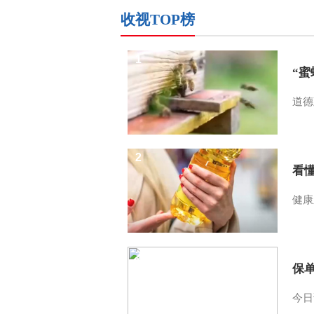
收视TOP榜
1
“
道德
2
看
健康
3
保
今日