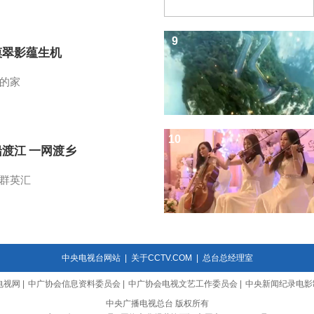
9
漠翠影蕴生机
的家
10
船渡江 一网渡乡
群英汇
中央电视台网站
|
关于CCTV.COM
|
总台总经理室
电视网
|
中广协会信息资料委员会
|
中广协会电视文艺工作委员会
|
中央新闻纪录电影
中央广播电视总台 版权所有