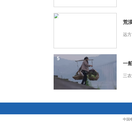
4
荒
远方
5
一
三农
中国