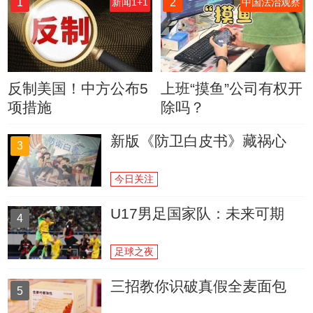
1
2
新闻1+1
中国法治观察
反制美国！中方公布5
上班“摸鱼”公司有权开
项措施
除吗？
新版《防卫白皮书》藏祸心
3
今日关注
U17男足国家队：未来可期
4
足球之夜
三招教你识破真假全麦面包
5