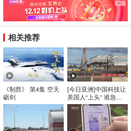
相关推荐
《制胜》 第4集 空天
[今日亚洲]中国科技让
砺剑
美国人“上头” 谁急
了？