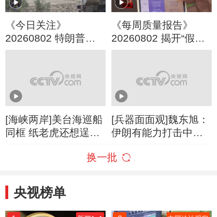
《今日关注》
《每周质量报告》
20260802 特朗普叫
20260802 揭开“假洋
停“最大规模”打击 伊
牌”的真面目
朗称摧毁美军F-35战
机
[海峡两岸]美台海巡船
[兵器面面观]魏东旭：
同框 纸老虎还想逞
伊朗有能力打击中东
威？
美军F-35部署基地
换一批
央视榜单