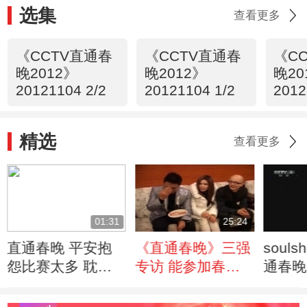
选集
查看更多
《CCTV直通春
《CCTV直通春
《C
晚2012》
晚2012》
晚20
20121104 2/2
20121104 1/2
201
精选
查看更多
01:31
25:24
直通春晚 平安抱
《直通春晚》三强
soul
怨比赛太多 耽误
专访 能参加春晚
通春晚
自己事业发展
像做梦