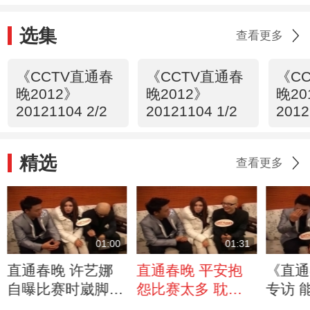
选集
查看更多
《CCTV直通春
《CCTV直通春
《C
晚2012》
晚2012》
晚20
20121104 2/2
20121104 1/2
201
精选
查看更多
01:00
01:31
直通春晚 许艺娜
直通春晚 平安抱
《直通
自曝比赛时崴脚
怨比赛太多 耽误
专访 
受到孙伯纶电话安
自己事业发展
像做梦