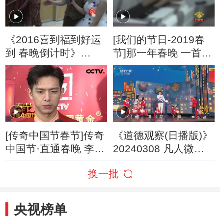
《2016喜到福到好运
[我们的节日-2019春
到 春晚倒计时》
节]那一年春晚 一首关
20160207 18:00
于时间的歌敲开人们
心扉
[传奇中国节春节]传奇
《道德观察(日播版)》
中国节·直通春晚 李
20240308 凡人微光
现：春晚是团聚
——你听，这是我们
换一批
的歌
央视榜单