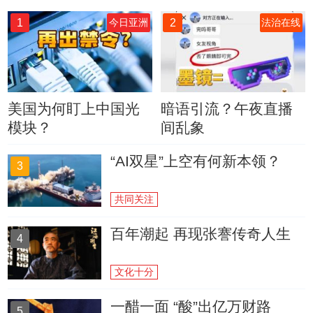
1
2
今日亚洲
法治在线
美国为何盯上中国光
暗语引流？午夜直播
模块？
间乱象
“AI双星”上空有何新本领？
3
共同关注
百年潮起 再现张謇传奇人生
4
文化十分
一醋一面 “酸”出亿万财路
5