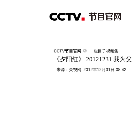
首页
直播
节目单
综合
新闻
财经
综艺
中文国际
体
CCTV节目官网
栏目子视频集
《夕阳红》 20121231 我
来源：
央视网
2012年12月31日 08:42