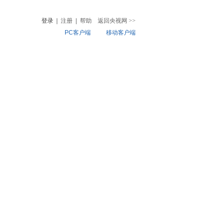
登录
|
注册
|
帮助
返回央视网
>>
PC客户端
移动客户端
音
热榜
微视频
儿
音乐
体育赛事
农业农村