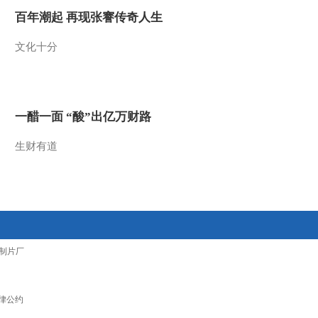
百年潮起 再现张謇传奇人生
文化十分
一醋一面 “酸”出亿万财路
生财有道
制片厂
律公约