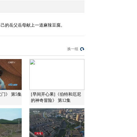
自己的岳父岳母献上一道麻辣豆腐。
换一组
义门》 第5集
[早间开心果]《伯特和厄尼
的神奇冒险》 第12集