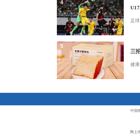
4
U1
足球
5
三
健康
中国
网上传