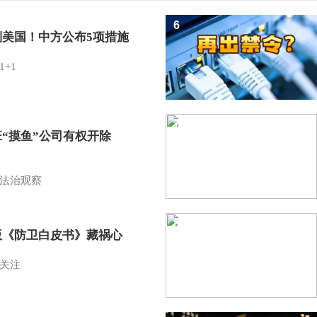
6
制美国！中方公布5项措施
1+1
7
班“摸鱼”公司有权开除
？
法治观察
8
版《防卫白皮书》藏祸心
关注