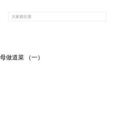
频道大全
栏目大全
片库
4K专区
听
育
电影
国防军事
电视剧
纪录
科教
戏曲
社会与法
少
为父母做道菜 （一）