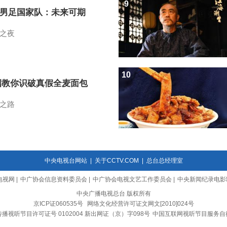
9
7男足国家队：未来可期
之夜
10
招教你识破真假全麦面包
之路
中央电视台网站
|
关于CCTV.COM
|
总台总经理室
电视网
|
中广协会信息资料委员会
|
中广协会电视文艺工作委员会
|
中央新闻纪录电影
中央广播电视总台 版权所有
京ICP证060535号
网络文化经营许可证文网文[2010]024号
播视听节目许可证号 0102004 新出网证（京）字098号
中国互联网视听节目服务自