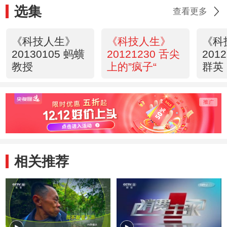
选集
查看更多
《科技人生》
《科技人生》
《科
20130105 蚂蟥
20121230 舌尖
201
教授
上的”疯子“
群英
相关推荐