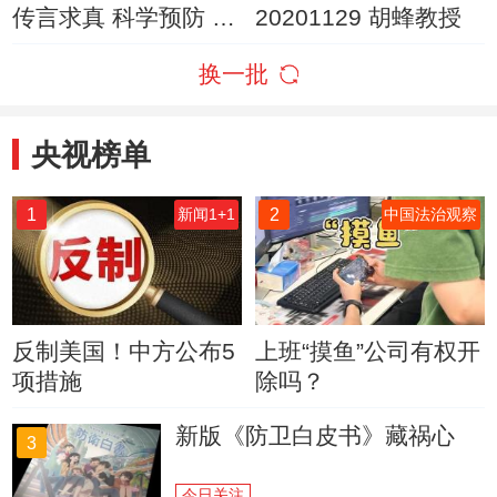
传言求真 科学预防 远
20201129 胡蜂教授
离代谢病
换一批
央视榜单
1
2
新闻1+1
中国法治观察
反制美国！中方公布5
上班“摸鱼”公司有权开
项措施
除吗？
新版《防卫白皮书》藏祸心
3
今日关注