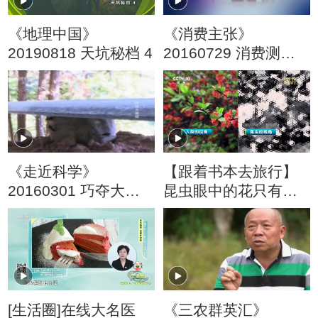
《地理中国》
《消费主张》
20190818 天坑秘档 4
20160729 消费测评
——海淘奶粉安全吗
《走近科学》
【跟着书本去旅行】
20160301 巧夺大毒
昆虫眼中的花只有三
蜂（下 ）
种颜色？
[生活圈]在线大名医
《三农群英汇》