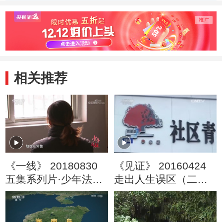
（20120624）
(下级)
相关推荐
《一线》 20180830
《见证》 20160424
五集系列片·少年法庭
走出人生误区（二）
撤销监护权
“古惑仔”变形记