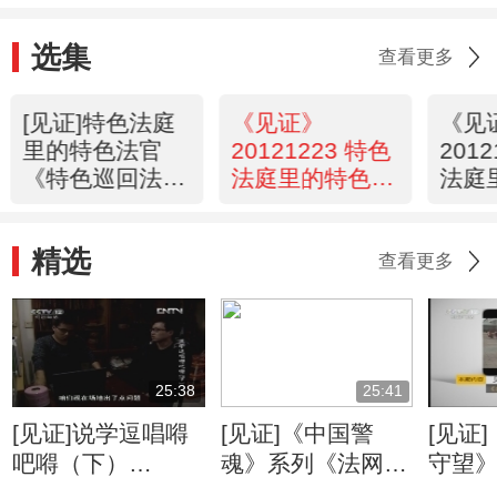
选集
查看更多
[见证]特色法庭
《见证》
《见
里的特色法官
20121223 特色
201
《特色巡回法
法庭里的特色法
法庭
庭》
官（3） 少年法
官（
(20121224)
庭
故巡
精选
查看更多
25:38
25:41
[见证]说学逗唱嘚
[见证]《中国警
[见证
吧嘚（下）
魂》系列《法网先
守望
(20121001)
锋》
汉的