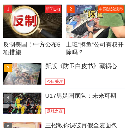
1
2
新闻1+1
中国法治观察
反制美国！中方公布5
上班“摸鱼”公司有权开
项措施
除吗？
新版《防卫白皮书》藏祸心
3
今日关注
U17男足国家队：未来可期
4
足球之夜
三招教你识破真假全麦面包
5