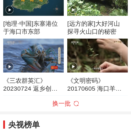
[地理·中国]东寨港位
[远方的家]大好河山
于海口市东部
探寻火山口的秘密
《三农群英汇》
《文明密码》
20230724 返乡创业
20170605 海口羊山
养“澳龙”
话传承
换一批
央视榜单