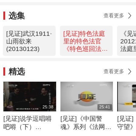
选集
查看更多
[见证]武汉1911·
[见证]特色法庭
《见
山雨欲来
里的特色法官
201
(20130123)
《特色巡回法
法庭
庭》
官（
(20121224)
庭
精选
查看更多
25:38
25:41
[见证]说学逗唱嘚
[见证]《中国警
[见证
吧嘚（下）
魂》系列《法网先
守望
(20121001)
锋》
汉的