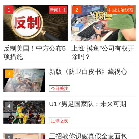
1
2
新闻1+1
中国法治观察
反制美国！中方公布5
上班“摸鱼”公司有权开
项措施
除吗？
新版《防卫白皮书》藏祸心
3
今日关注
U17男足国家队：未来可期
4
足球之夜
三招教你识破真假全麦面包
5