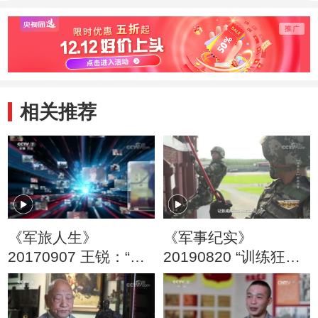
（20120624）
(下级)
相关推荐
《军旅人生》
《军事纪实》
20170907 王锐：“双
20190820 “训练狂
特”两栖铁甲尖兵
人”的挑战赛