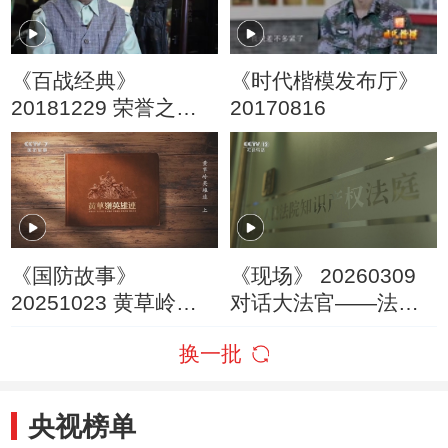
《百战经典》
《时代楷模发布厅》
20181229 荣誉之战·
20170816
威震黄草岭
《国防故事》
《现场》 20260309
20251023 黄草岭英
对话大法官——法治
雄连 上
护航“十五五” 知识产
换一批
权审判护航新质生产
力发展
央视榜单